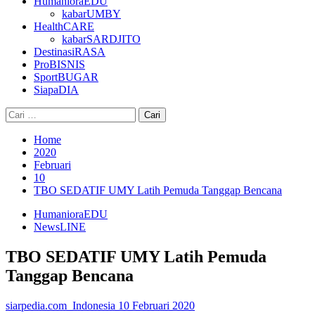
HumanioraEDU
kabarUMBY
HealthCARE
kabarSARDJITO
DestinasiRASA
ProBISNIS
SportBUGAR
SiapaDIA
Cari
untuk:
Home
2020
Februari
10
TBO SEDATIF UMY Latih Pemuda Tanggap Bencana
HumanioraEDU
NewsLINE
TBO SEDATIF UMY Latih Pemuda
Tanggap Bencana
siarpedia.com_Indonesia
10 Februari 2020