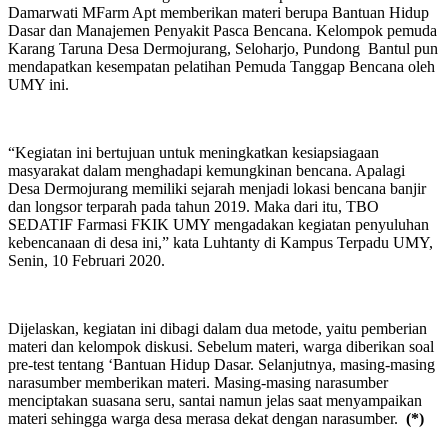
Damarwati MFarm Apt memberikan materi berupa Bantuan Hidup
Dasar dan Manajemen Penyakit Pasca Bencana. Kelompok pemuda
Karang Taruna Desa Dermojurang, Seloharjo, Pundong Bantul pun
mendapatkan kesempatan pelatihan Pemuda Tanggap Bencana oleh
UMY ini.
“Kegiatan ini bertujuan untuk meningkatkan kesiapsiagaan
masyarakat dalam menghadapi kemungkinan bencana. Apalagi
Desa Dermojurang memiliki sejarah menjadi lokasi bencana banjir
dan longsor terparah pada tahun 2019. Maka dari itu, TBO
SEDATIF Farmasi FKIK UMY mengadakan kegiatan penyuluhan
kebencanaan di desa ini,” kata Luhtanty di Kampus Terpadu UMY,
Senin, 10 Februari 2020.
Dijelaskan, kegiatan ini dibagi dalam dua metode, yaitu pemberian
materi dan kelompok diskusi. Sebelum materi, warga diberikan soal
pre-test tentang ‘Bantuan Hidup Dasar. Selanjutnya, masing-masing
narasumber memberikan materi. Masing-masing narasumber
menciptakan suasana seru, santai namun jelas saat menyampaikan
materi sehingga warga desa merasa dekat dengan narasumber.
(*)