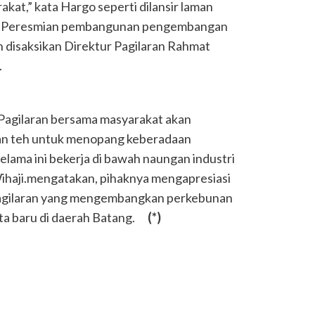
at,” kata Hargo seperti dilansir laman
20. Peresmian pembangunan pengembangan
n disaksikan Direktur Pagilaran Rahmat
.
agilaran bersama masyarakat akan
an teh untuk menopang keberadaan
lama ini bekerja di bawah naungan industri
ihaji.mengatakan, pihaknya mengapresiasi
 Pagilaran yang mengembangkan perkebunan
sata baru di daerah Batang.
(*)