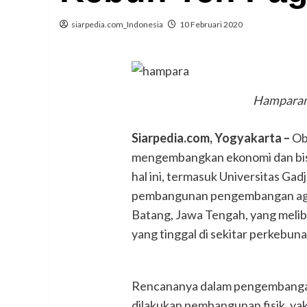
siarpedia.com_Indonesia
10 Februari 2020
Hamparan 
Siarpedia.com, Yogyakarta –
Ob
mengembangkan ekonomi dan bisni
hal ini, termasuk Universitas G
pembangunan pengembangan agro
Batang, Jawa Tengah, yang meliba
yang tinggal di sekitar perkebuna
Rencananya dalam pengembangan 
dilakukan pembangunan fisik, ya