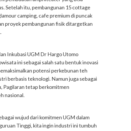
s. Setelah itu, pembangunan 15 cottage
 glamour camping, cafe premium di puncak
aan proyek pembangunan fisik ditargetkan
.
dan Inkubasi UGM Dr Hargo Utomo
ata ini sebagai salah satu bentuk inovasi
 memaksimalkan potensi perkebunan teh
tri berbasis teknologi. Namun juga sebagai
tu, Pagilaran tetap berkomitmen
h nasional.
ebagai wujud dari komitmen UGM dalam
uan Tinggi, kita ingin industri ini tumbuh