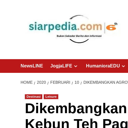
Skip
to
content
NewsLINE
JogjaLIFE
HumanioraEDU
HOME
2020
FEBRUARI
10
DIKEMBANGKAN AGRO
Destinasi
Leisure
Dikembangkan
Kebun Teh Pag