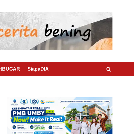
rtBUGAR
SiapaDIA