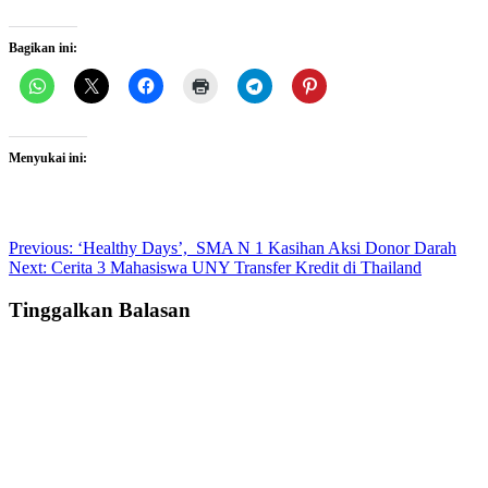
Bagikan ini:
Menyukai ini:
Post
Previous:
‘Healthy Days’, SMA N 1 Kasihan Aksi Donor Darah
Next:
Cerita 3 Mahasiswa UNY Transfer Kredit di Thailand
navigation
Tinggalkan Balasan