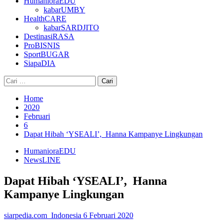
HumanioraEDU
kabarUMBY
HealthCARE
kabarSARDJITO
DestinasiRASA
ProBISNIS
SportBUGAR
SiapaDIA
Cari
untuk:
Home
2020
Februari
6
Dapat Hibah ‘YSEALI’, Hanna Kampanye Lingkungan
HumanioraEDU
NewsLINE
Dapat Hibah ‘YSEALI’, Hanna
Kampanye Lingkungan
siarpedia.com_Indonesia
6 Februari 2020