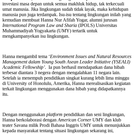
investasi masa depan untuk semua makhluk hidup, tak terkecuali
umat manusia. Jika lingkungan sudah tidak layak, maka kehidupan
manusia pun juga terdampak. Isu-isu tentang lingkungan inilah yang
kemudian membuat Hanna Nur Afifah Yogar, alumni jurusan
International Program Law and Sharia
(IPOLS) Universitas
Muhammadiyah Yogyakarta (UMY) tertarik untuk
mengkampanyekan isu lingkungan.
Hanna mengambil tema ‘
Environment Issues and Natural Resources
Management dalam Young South Asean Leader Initiative (YSEALI)
Academic Fellowship’
. Ia pun berhasil mendapatkan dana hibah
terbesar diantara 3 negera dengan mengalahkan 11 negara lain.
Setelah ia menempuh pendidikan singkat kurang lebih lima minggu
di University of Honolulu, Amerika, Hanna merealisasikan kegiatan
terkait lingkungan menggunakan dana hibah yang didapatkannya
itu.
Dengan menggunakan
platform
pendidikan dan seni lingkungan,
Hanna berkolaborasi dengan
American Corner
UMY dan klub
teater Savana milik Prodi Bahasa Inggris UMY untuk menunjukkan
kepada masyarakat tentang situasi lingkungan sekarang ini,