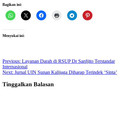
Bagikan ini:
Menyukai ini:
Post
Previous:
Layanan Darah di RSUP Dr Sardjito Terstandar
Internasional
navigation
Next:
Jurnal UIN Sunan Kalijaga Diharap Terindek ‘Sinta’
Tinggalkan Balasan