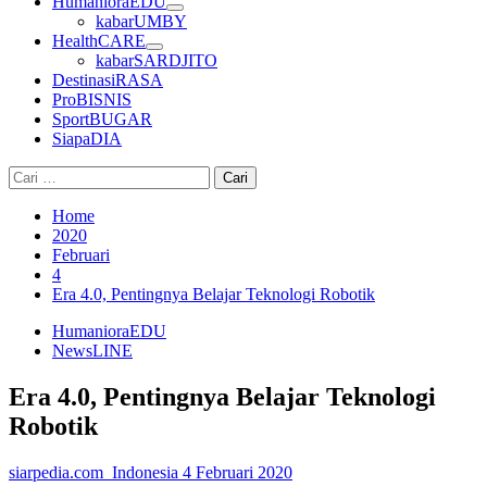
HumanioraEDU
kabarUMBY
HealthCARE
kabarSARDJITO
DestinasiRASA
ProBISNIS
SportBUGAR
SiapaDIA
Cari
untuk:
Home
2020
Februari
4
Era 4.0, Pentingnya Belajar Teknologi Robotik
HumanioraEDU
NewsLINE
Era 4.0, Pentingnya Belajar Teknologi
Robotik
siarpedia.com_Indonesia
4 Februari 2020