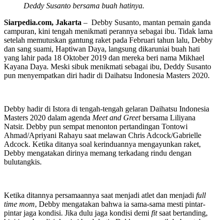
Deddy Susanto bersama buah hatinya.
Siarpedia.com, Jakarta
– Debby Susanto, mantan pemain ganda
campuran, kini tengah menikmati perannya sebagai ibu. Tidak lama
setelah memutuskan gantung raket pada Februari tahun lalu, Debby
dan sang suami, Haptiwan Daya, langsung dikaruniai buah hati
yang lahir pada 18 Oktober 2019 dan mereka beri nama Mikhael
Kayana Daya. Meski sibuk menikmati sebagai ibu, Deddy Susanto
pun menyempatkan diri hadir di Daihatsu Indonesia Masters 2020.
Debby hadir di Istora di tengah-tengah gelaran Daihatsu Indonesia
Masters 2020 dalam agenda
Meet and Greet
bersama Liliyana
Natsir. Debby pun sempat menonton pertandingan Tontowi
Ahmad/Apriyani Rahayu saat melawan Chris Adcock/Gabrielle
Adcock. Ketika ditanya soal kerinduannya mengayunkan raket,
Debby mengatakan dirinya memang terkadang rindu dengan
bulutangkis.
Ketika ditannya persamaannya saat menjadi atlet dan menjadi
full
time mom
, Debby mengatakan bahwa ia sama-sama mesti pintar-
pintar jaga kondisi. Jika dulu jaga kondisi demi
fit
saat bertanding,