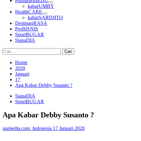
HumanioraEDU
kabarUMBY
HealthCARE
kabarSARDJITO
DestinasiRASA
ProBISNIS
SportBUGAR
SiapaDIA
Cari
untuk:
Home
2020
Januari
17
Apa Kabar Debby Susanto ?
SiapaDIA
SportBUGAR
Apa Kabar Debby Susanto ?
siarpedia.com_Indonesia
17 Januari 2020