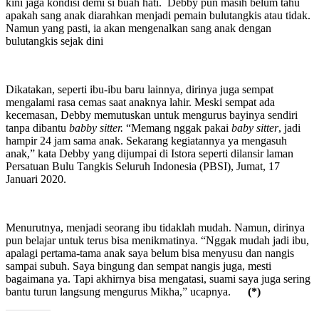
kini jaga kondisi demi si buah hati. Debby pun masih belum tahu
apakah sang anak diarahkan menjadi pemain bulutangkis atau tidak.
Namun yang pasti, ia akan mengenalkan sang anak dengan
bulutangkis sejak dini
Dikatakan, seperti ibu-ibu baru lainnya, dirinya juga sempat
mengalami rasa cemas saat anaknya lahir. Meski sempat ada
kecemasan, Debby memutuskan untuk mengurus bayinya sendiri
tanpa dibantu
babby sitter.
“Memang nggak pakai
baby sitter
, jadi
hampir 24 jam sama anak. Sekarang kegiatannya ya mengasuh
anak,” kata Debby yang dijumpai di Istora seperti dilansir laman
Persatuan Bulu Tangkis Seluruh Indonesia (PBSI), Jumat, 17
Januari 2020.
Menurutnya, menjadi seorang ibu tidaklah mudah. Namun, dirinya
pun belajar untuk terus bisa menikmatinya. “Nggak mudah jadi ibu,
apalagi pertama-tama anak saya belum bisa menyusu dan nangis
sampai subuh. Saya bingung dan sempat nangis juga, mesti
bagaimana ya. Tapi akhirnya bisa mengatasi, suami saya juga sering
bantu turun langsung mengurus Mikha,” ucapnya.
(*)