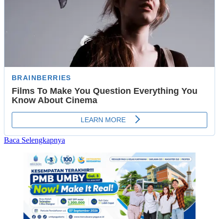
Read
Baca Selengkapnya
more
about
Giatkan
Donor
Darah,
‘Lada
Manis’
Dimaksimalkan