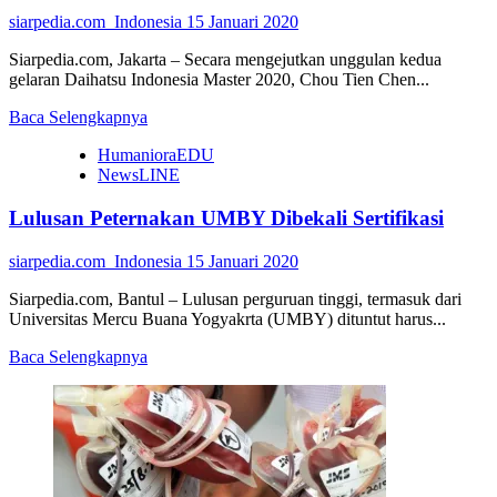
siarpedia.com_Indonesia
15 Januari 2020
Siarpedia.com, Jakarta – Secara mengejutkan unggulan kedua
gelaran Daihatsu Indonesia Master 2020, Chou Tien Chen...
Read
Baca Selengkapnya
more
HumanioraEDU
about
NewsLINE
Greysia/Apriyani
Pulangkan
Lulusan Peternakan UMBY Dibekali Sertifikasi
Ganda
Putri
Tiongkok
siarpedia.com_Indonesia
15 Januari 2020
Siarpedia.com, Bantul – Lulusan perguruan tinggi, termasuk dari
Universitas Mercu Buana Yogyakrta (UMBY) dituntut harus...
Read
Baca Selengkapnya
more
about
Lulusan
Peternakan
UMBY
Dibekali
Sertifikasi