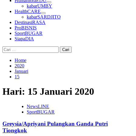
HumanioraEDU
kabarUMBY
HealthCARE
kabarSARDJITO
DestinasiRASA
ProBISNIS
SportBUGAR
SiapaDIA
Cari
untuk:
Home
2020
Januari
15
Hari:
15 Januari 2020
NewsLINE
SportBUGAR
Greysia/Apriyani Pulangkan Ganda Putri
Tiongkok