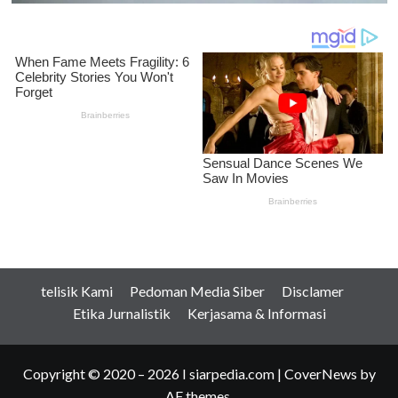
telisik Kami
Pedoman Media Siber
Disclamer
Etika Jurnalistik
Kerjasama & Informasi
Copyright © 2020 – 2026 I siarpedia.com
|
CoverNews
by
AF themes.