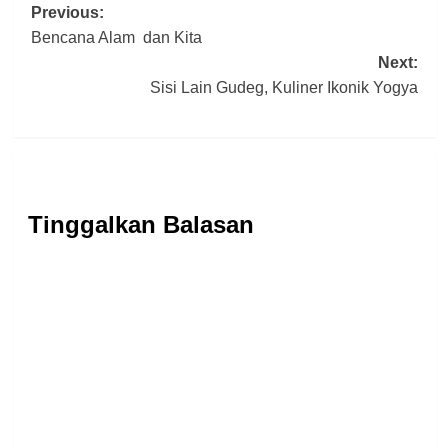
Post
Previous:
Bencana Alam dan Kita
navigation
Next:
Sisi Lain Gudeg, Kuliner Ikonik Yogya
Tinggalkan Balasan