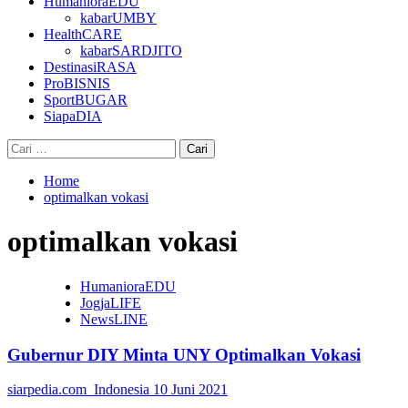
HumanioraEDU
kabarUMBY
HealthCARE
kabarSARDJITO
DestinasiRASA
ProBISNIS
SportBUGAR
SiapaDIA
Cari
untuk:
Home
optimalkan vokasi
optimalkan vokasi
HumanioraEDU
JogjaLIFE
NewsLINE
Gubernur DIY Minta UNY Optimalkan Vokasi
siarpedia.com_Indonesia
10 Juni 2021