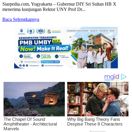
Siarpedia.com, Yogyakarta – Gubernur DIY Sri Sultan HB X
menerima kunjungan Rektor UNY Prof Dr...
Read
Baca Selengkapnya
more
about
Gubernur
DIY
Minta
UNY
Optimalkan
Vokasi