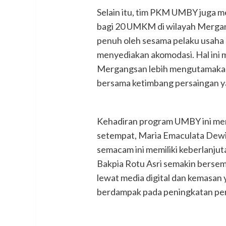
Selain itu, tim PKM UMBY juga me
bagi 20 UMKM di wilayah Mergan
penuh oleh sesama pelaku usaha 
menyediakan akomodasi. Hal in
Mergangsan lebih mengutamakan
bersama ketimbang persaingan y
Kehadiran program UMBY ini men
setempat, Maria Emaculata Dew
semacam ini memiliki keberlanj
Bakpia Rotu Asri semakin bersem
lewat media digital dan kemasan 
berdampak pada peningkatan pe