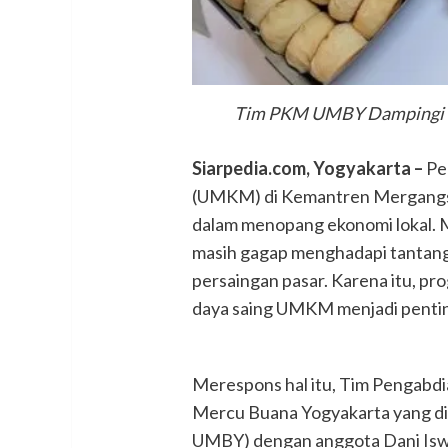
Tim PKM UMBY Dampingi Tr
Siarpedia.com, Yogyakarta –
Pe
(UMKM) di Kemantren Mergangsan
dalam menopang ekonomi lokal. M
masih gagap menghadapi tantanga
persaingan pasar. Karena itu, 
daya saing UMKM menjadi penti
Merespons hal itu, Tim Pengabd
Mercu Buana Yogyakarta yang d
UMBY) dengan anggota Dani Is