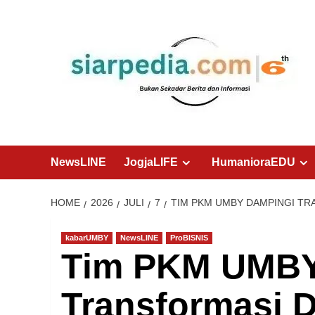
Skip
to
content
NewsLINE
JogjaLIFE
HumanioraEDU
HOME
2026
JULI
7
TIM PKM UMBY DAMPINGI TRA
kabarUMBY
NewsLINE
ProBISNIS
Tim PKM UMBY
Transformasi D