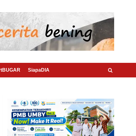
rtBUGAR
SiapaDIA