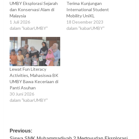
UMBY Eksplorasi Sejarah
Terima Kunjungan
dan Konservasi Alam di
International Student
Malaysia
Mobility UniKL
1 Juli 2026
18 Desember 2023
dalam "kabarUMBY"
dalam "kabarUMBY"
Lewat Fun Literacy
Activities, Mahasiswa BK
UMBY Bawa Keceriaan di
Panti Asuhan
30 Juni 2026
dalam "kabarUMBY"
Post
Previous:
Siswa SMK Muhammadiyah 2 Mertoyudan Eksplorasi