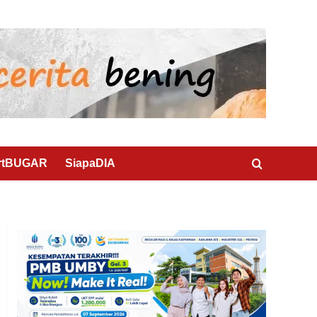
rtBUGAR
SiapaDIA