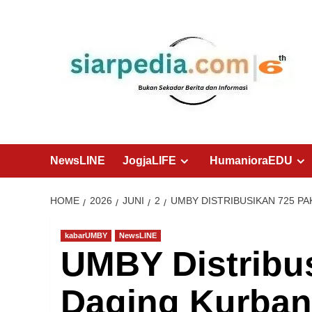
Skip
to
content
NewsLINE
JogjaLIFE
HumanioraEDU
HOME
2026
JUNI
2
UMBY DISTRIBUSIKAN 725 P
kabarUMBY
NewsLINE
UMBY Distribu
Daging Kurban