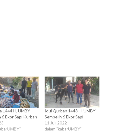
ha 1444 H, UMBY
Idul Qurban 1443 H, UMBY
 6 Ekor Sapi Kurban
Sembelih 6 Ekor Sapi
023
11 Juli 2022
kabarUMBY"
dalam "kabarUMBY"