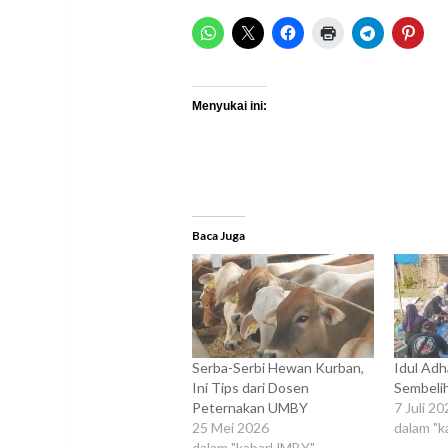
Menyukai ini:
Baca Juga
Serba-Serbi Hewan Kurban,
Idul Ad
Ini Tips dari Dosen
Sembelih
Peternakan UMBY
7 Juli 2
25 Mei 2026
dalam "
dalam "kabarUMBY"