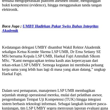
terbiasa mengoperasikan platform asesmen online, mengunggah
bukti kompetensi (evidence), hingga menggunakan tanda tangan
elektronik.
Baca Juga ;
UMBY Hadirkan Pakar Swiss Bahas Integritas
Akademik
Kedatangan delegasi UMBY disambut Wakil Rektor Akademik
sekaligus Ketua Komite Skema LSP UMB, Dr Erna Setiany SE
MSi bersama Kepala LSP UMB, Haekal Fajri Amrullah SIkom
MSc. “Kami mengucapkan terima kasih atas kepercayaan dari
rekan-rekan LSP UMBY. Semoga kegiatan ini membuka peluang
kerja sama yang lebih luas lagi di masa yang akan datang,” ungkap
Haekal Fajri.
Dalam sesi pemaparan, manajemen LSP UMB membagikan
sejumlah strategi operasional mereka, mulai dari pelatihan asesor,
pengembangan Tempat Uji Kompetensi (TUK) hingga integrasi
sistem berbasis teknologi informasi. Sebagai langkah konkret pasca-
kunjungan, tim LSP UMBY segera menyusun laporan evaluasi guna