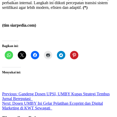
perbaikan internal. Langkah ini diikuti percepatan transisi sistem
sertifikasi agar lebih modern, efisien dan adaptif.
(*)
(tim siarpedia.com)
Bagikan ini:
Menyukai ini:
Post
Previous:
Gandeng Dosen UPSI, UMBY Kupas Strategi Tembus
Jurnal Bereputasi
navigation
Next:
Dosen UMBY Ini Gelar Pelatihan Ecoprint dan Digital
Marketing di KWT Sewagati