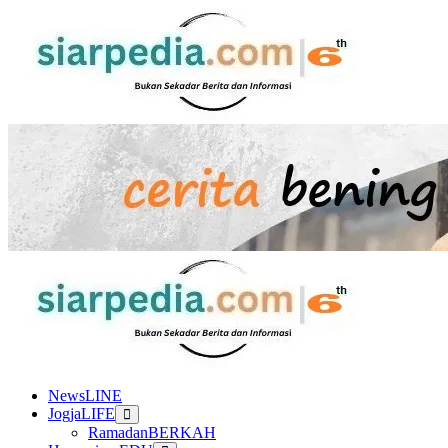
Skip
to
content
Primary
Menu
NewsLINE
JogjaLIFE
RamadanBERKAH