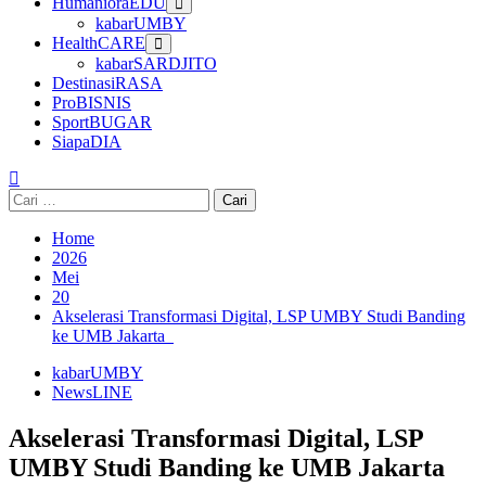
HumanioraEDU
kabarUMBY
HealthCARE
kabarSARDJITO
DestinasiRASA
ProBISNIS
SportBUGAR
SiapaDIA
Cari
untuk:
Home
2026
Mei
20
Akselerasi Transformasi Digital, LSP UMBY Studi Banding
ke UMB Jakarta
kabarUMBY
NewsLINE
Akselerasi Transformasi Digital, LSP
UMBY Studi Banding ke UMB Jakarta