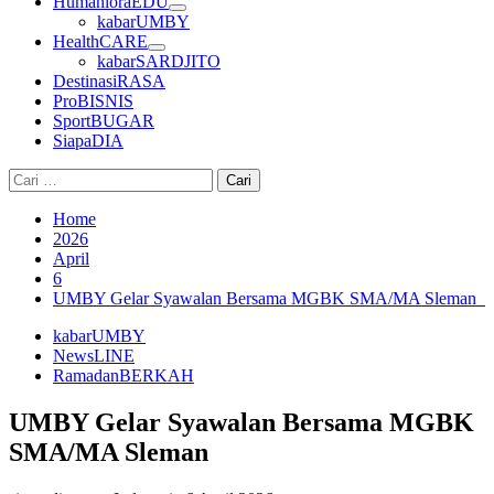
HumanioraEDU
kabarUMBY
HealthCARE
kabarSARDJITO
DestinasiRASA
ProBISNIS
SportBUGAR
SiapaDIA
Cari
untuk:
Home
2026
April
6
UMBY Gelar Syawalan Bersama MGBK SMA/MA Sleman
kabarUMBY
NewsLINE
RamadanBERKAH
UMBY Gelar Syawalan Bersama MGBK
SMA/MA Sleman