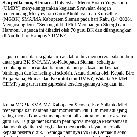
Siarpedia.com, Sleman –
Universitas Mercu Buana Yogyakarta
(UMBY) menyelenggarakan kegiatan Syawalan dengan
mengundang Musyawarah Guru Bimbingan dan Konseling
(MGBK) SMA/MA Kabupaten Sleman pada hari Rabu (1/4/2026).
Mengusung tema “Semangat Idul Fitri Membangun Sinergi dan
Harmoni”, agenda ini dihadiri oleh 70 guru BK dan dilangsungkan
di Auditorium Kampus 3 UMBY.
Tujuan utama dari kegiatan ini adalah untuk mempererat silaturahmi
antar guru BK SMA/MA se-Kabupaten Sleman, sekaligus
membangun sinergi dan harmoni dalam pelaksanaan layanan
bimbingan dan konseling di sekolah. Acara dibuka oleh Kepala Biro
Kerja Sama, Humas dan Keprotokolan UMBY, Widarta SE MM
CDMP, yang turut mengapresiasi terselenggaranya kegiatan ini.
Ketua MGBK SMA/MA Kabupaten Sleman, Eko Yulianto MPd
menyampaikan harapan agar momentum Idul Fitri menjadi ajang
saling memaafkan serta mempererat tali silaturahmi antar sesama
guru BK. Ia juga menekankan pentingnya menjaga kebersamaan
dan meningkatkan sinergi dalam memberikan layanan terbaik
kepada peserta didik. “Semoga nantinya (MGBK) semakin solid