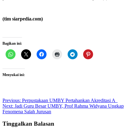
(tim siarpedia.com)
Bagikan ini:
Menyukai ini:
Post
Previous:
Perpustakaan UMBY Pertahankan Akreditasi A
Next:
Jadi Guru Besar UMBY, Prof Rahma Widyana Ungkap
navigation
Fenomena Salah Jurusan
Tinggalkan Balasan