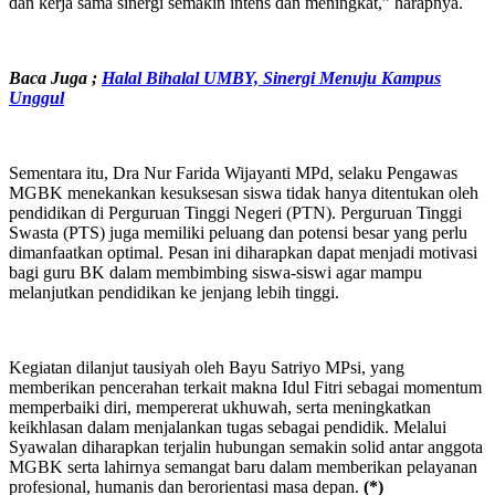
dan kerja sama sinergi semakin intens dan meningkat,” harapnya.
Baca Juga ;
Halal Bihalal UMBY, Sinergi Menuju Kampus
Unggul
Sementara itu, Dra Nur Farida Wijayanti MPd, selaku Pengawas
MGBK menekankan kesuksesan siswa tidak hanya ditentukan oleh
pendidikan di Perguruan Tinggi Negeri (PTN). Perguruan Tinggi
Swasta (PTS) juga memiliki peluang dan potensi besar yang perlu
dimanfaatkan optimal. Pesan ini diharapkan dapat menjadi motivasi
bagi guru BK dalam membimbing siswa-siswi agar mampu
melanjutkan pendidikan ke jenjang lebih tinggi.
Kegiatan dilanjut tausiyah oleh Bayu Satriyo MPsi, yang
memberikan pencerahan terkait makna Idul Fitri sebagai momentum
memperbaiki diri, mempererat ukhuwah, serta meningkatkan
keikhlasan dalam menjalankan tugas sebagai pendidik. Melalui
Syawalan diharapkan terjalin hubungan semakin solid antar anggota
MGBK serta lahirnya semangat baru dalam memberikan pelayanan
profesional, humanis dan berorientasi masa depan.
(*)