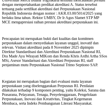
Universitas Mercu Buana Yogyakarta kembali mencatatkan prestasi
dengan mempertahankan predikat akreditasi A. Status tersebut
tertuang pada sertifikat akreditasi dari Perpustakaan Nasional
Republik Indonesia dengan nomor : AKR.03.00/5014/2025 yang
berlaku lima tahun. Rektor UMBY, Dr Ir Agus Slamet STP MP
MCE mengapresiasi raihan prestasi akreditasi perpustakaan ini.
Pencapaian ini merupakan bukti dari kualitas dan komitmen
perpustakaan dalam menyediakan layanan unggul, inovatif dan
relevan. Visitasi akreditasi pada 8 November 2025 dipimpin
Direktur Standardisasi dan Akreditasi Perpustakaan Nasional RI,
Dra Made Ayu Wirayati MIKom dan Renda Khris Ardhi Artha SSos
MSi, Asesor Standarisasi dan Akreditasi Perpusnas RI, staff
penjaminan mutu Perpustakaan Nasional Trimo Septiono SAP.
Kegiatan ini merupakan bagian dari evaluasi mutu layanan
perpustakaan yang diselenggarakan Perpusnas RI. Penilaian
dilakukan terhadap 9 komponen penting, yaitu Koleksi, Sarana dan
Prasarana, Pelayanan, Tenaga, Penyelenggaraan, Pengelolaan
Perpustakaan, Inovasi dan Kreativitas, Tingkat Kegemaran
Membaca, serta Indeks Pembangunan Literasi Masyarakat.