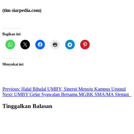
(tim siarpedia.com)
Bagikan ini:
Menyukai ini:
Post
Previous:
Halal Bihalal UMBY, Sinergi Menuju Kampus Unggul
Next:
UMBY Gelar Syawalan Bersama MGBK SMA/MA Sleman
navigation
Tinggalkan Balasan