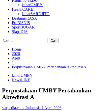
HumanioraEDU
kabarUMBY
HealthCARE
kabarSARDJITO
DestinasiRASA
ProBISNIS
SportBUGAR
SiapaDIA
Cari
untuk:
Home
2026
April
1
Perpustakaan UMBY Pertahankan Akreditasi A
kabarUMBY
NewsLINE
Perpustakaan UMBY Pertahankan
Akreditasi A
siarpedia.com_Indonesia
1 April 2026