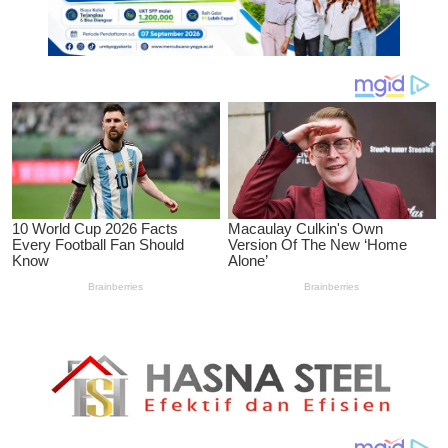
UMBY
Tebar
Manfaat
di
Masyarakat