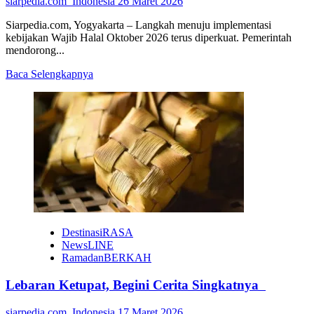
siarpedia.com_Indonesia
26 Maret 2026
Siarpedia.com, Yogyakarta – Langkah menuju implementasi
kebijakan Wajib Halal Oktober 2026 terus diperkuat. Pemerintah
mendorong...
Read
Baca Selengkapnya
more
about
UMKM
DIY
Didorong
Melek
Sertifikasi
Halal
Jelang
Wajib
Halal
2026
DestinasiRASA
NewsLINE
RamadanBERKAH
Lebaran Ketupat, Begini Cerita Singkatnya
siarpedia.com_Indonesia
17 Maret 2026