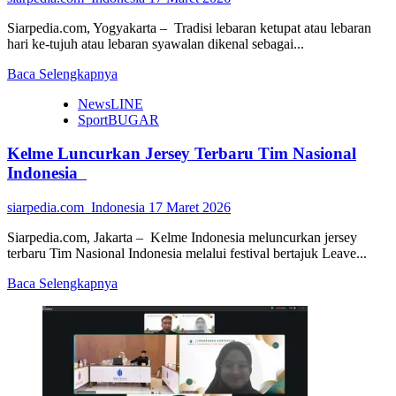
Siarpedia.com, Yogyakarta – Tradisi lebaran ketupat atau lebaran
hari ke-tujuh atau lebaran syawalan dikenal sebagai...
Read
Baca Selengkapnya
more
NewsLINE
about
SportBUGAR
Lebaran
Ketupat,
Kelme Luncurkan Jersey Terbaru Tim Nasional
Begini
Cerita
Indonesia
Singkatnya
siarpedia.com_Indonesia
17 Maret 2026
Siarpedia.com, Jakarta – Kelme Indonesia meluncurkan jersey
terbaru Tim Nasional Indonesia melalui festival bertajuk Leave...
Read
Baca Selengkapnya
more
about
Kelme
Luncurkan
Jersey
Terbaru
Tim