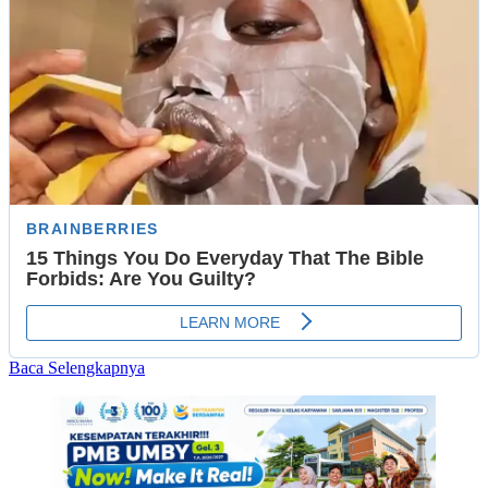
Read
Baca Selengkapnya
more
about
Rangkaian
Ramadhan
1447
H,