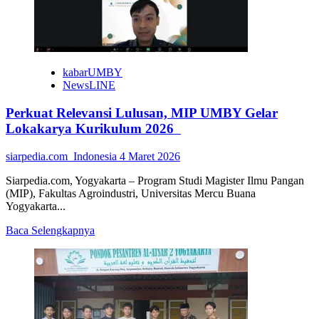
Nasional
Indonesia
kabarUMBY
NewsLINE
Perkuat Relevansi Lulusan, MIP UMBY Gelar
Lokakarya Kurikulum 2026
siarpedia.com_Indonesia
4 Maret 2026
Siarpedia.com, Yogyakarta – Program Studi Magister Ilmu Pangan
(MIP), Fakultas Agroindustri, Universitas Mercu Buana
Yogyakarta...
Read
Baca Selengkapnya
more
about
Perkuat
Relevansi
Lulusan,
MIP