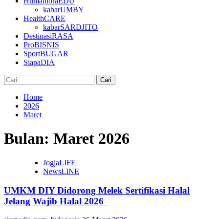
HumanioraEDU
kabarUMBY
HealthCARE
kabarSARDJITO
DestinasiRASA
ProBISNIS
SportBUGAR
SiapaDIA
Cari
untuk:
Home
2026
Maret
Bulan:
Maret 2026
JogjaLIFE
NewsLINE
UMKM DIY Didorong Melek Sertifikasi Halal
Jelang Wajib Halal 2026