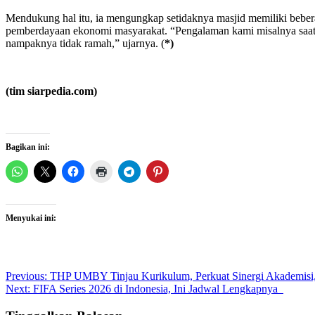
Mendukung hal itu, ia mengungkap setidaknya masjid memiliki bebera
pemberdayaan ekonomi masyarakat. “Pengalaman kami misalnya saat b
nampaknya tidak ramah,” ujarnya. (
*)
(tim siarpedia.com)
Bagikan ini:
Menyukai ini:
Post
Previous:
THP UMBY Tinjau Kurikulum, Perkuat Sinergi Akademisi,
Next:
FIFA Series 2026 di Indonesia, Ini Jadwal Lengkapnya
navigation