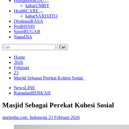
HumanioraEDU
kabarUMBY
HealthCARE
kabarSARDJITO
DestinasiRASA
ProBISNIS
SportBUGAR
SiapaDIA
Cari
untuk:
Home
2026
Februari
23
Masjid Sebagai Perekat Kohesi Sosial
NewsLINE
RamadanBERKAH
Masjid Sebagai Perekat Kohesi Sosial
siarpedia.com_Indonesia
23 Februari 2026