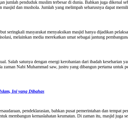
an jumlah penduduk muslim terbesar di dunia. Bahkan juga dikenal se
masjid dan mushola. Jumlah yang melimpah seharusnya dapat memiliki 
ingkali masyarakat menyaksikan masjid hanya dijadikan pelaksanaan
risolasi, melainkan media merekatkan umat sebagai jantung pembangu
ual. Salah satunya dengan energi kerohanian dari ibadah keseharian y
da zaman Nabi Muhammad saw, justru yang dibangun pertama untuk per
lam, Ini yang Dibahas
n persaudaraan, pendeklarasian, bahkan pusat pemerintahan dan tempat
ntuk membangun kemaslahatan keumatan. Di zaman itu, masjid juga seba