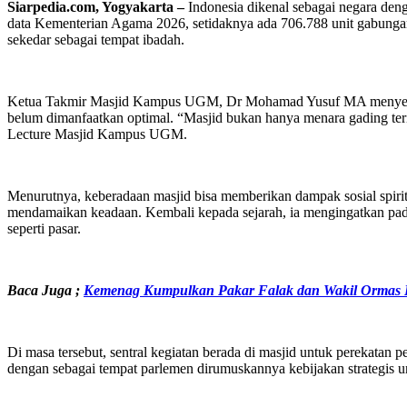
Siarpedia.com, Yogyakarta –
Indonesia dikenal sebagai negara deng
data Kementerian Agama 2026, setidaknya ada 706.788 unit gabungan 
sekedar sebagai tempat ibadah.
Ketua Takmir Masjid Kampus UGM, Dr Mohamad Yusuf MA menyebut ser
belum dimanfaatkan optimal. “Masjid bukan hanya menara gading te
Lecture Masjid Kampus UGM.
Menurutnya, keberadaan masjid bisa memberikan dampak sosial spirit
mendamaikan keadaan. Kembali kepada sejarah, ia mengingatkan pa
seperti pasar.
Baca Juga ;
Kemenag Kumpulkan Pakar Falak dan Wakil Ormas Is
Di masa tersebut, sentral kegiatan berada di masjid untuk perekata
dengan sebagai tempat parlemen dirumuskannya kebijakan strategis u