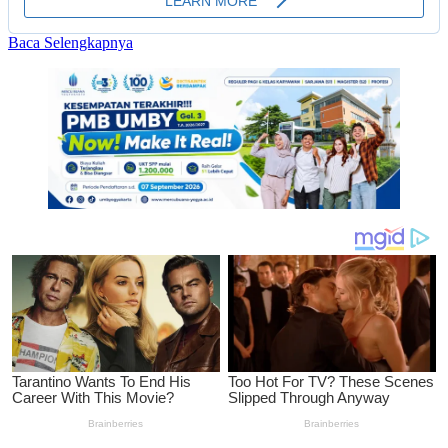
Read
Baca Selengkapnya
more
about
UMBY
Luluskan
1.426
Wisudawan,
Ini
Pesan
Rektor