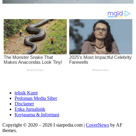
telisik Kami
Pedoman Media Siber
Disclamer
Etika Jurnalistik
Kerjasama & Informasi
Copyright © 2020 – 2026 I siarpedia.com
|
CoverNews
by AF
themes.