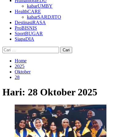
HumanioraEDU
kabarUMBY
HealthCARE
kabarSARDJITO
DestinasiRASA
ProBISNIS
SportBUGAR
SiapaDIA
Cari
untuk:
Home
2025
Oktober
28
Hari:
28 Oktober 2025