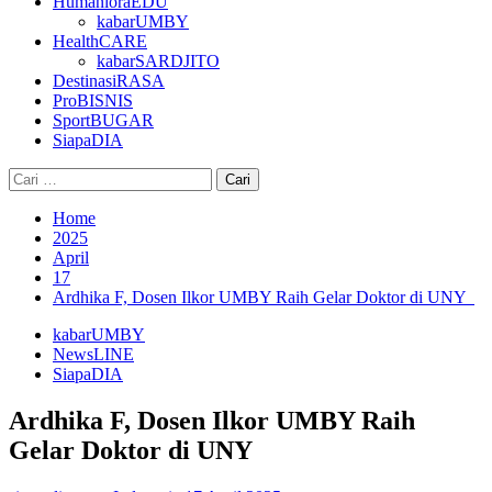
HumanioraEDU
kabarUMBY
HealthCARE
kabarSARDJITO
DestinasiRASA
ProBISNIS
SportBUGAR
SiapaDIA
Cari
untuk:
Home
2025
April
17
Ardhika F, Dosen Ilkor UMBY Raih Gelar Doktor di UNY
kabarUMBY
NewsLINE
SiapaDIA
Ardhika F, Dosen Ilkor UMBY Raih
Gelar Doktor di UNY