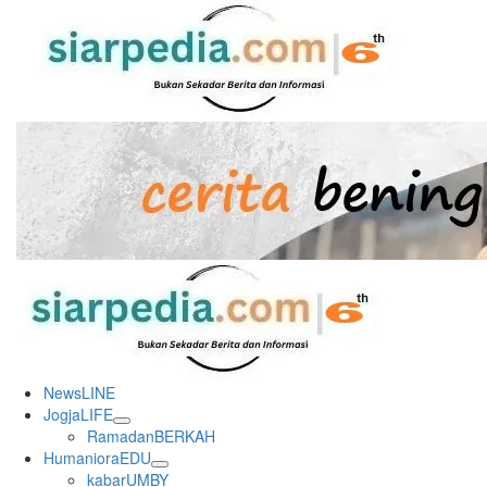
Skip
to
content
Primary
Menu
NewsLINE
JogjaLIFE
RamadanBERKAH
HumanioraEDU
kabarUMBY