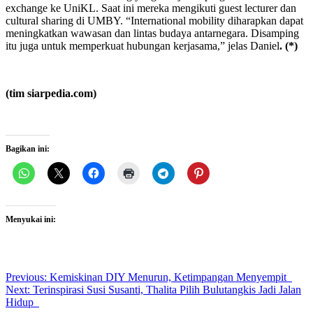
exchange ke UniKL. Saat ini mereka mengikuti guest lecturer dan
cultural sharing di UMBY. “International mobility diharapkan dapat
meningkatkan wawasan dan lintas budaya antarnegara. Disamping
itu juga untuk memperkuat hubungan kerjasama,” jelas Daniel
.
(*)
(tim siarpedia.com)
Bagikan ini:
Menyukai ini:
Post
Previous:
Kemiskinan DIY Menurun, Ketimpangan Menyempit
Next:
Terinspirasi Susi Susanti, Thalita Pilih Bulutangkis Jadi Jalan
navigation
Hidup