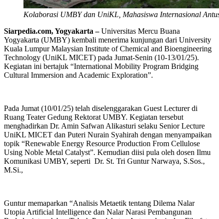
Kolaborasi UMBY dan UniKL, Mahasiswa Internasional Antus
Siarpedia.com, Yogyakarta –
Universitas Mercu Buana
Yogyakarta (UMBY) kembali menerima kunjungan dari University
Kuala Lumpur Malaysian Institute of Chemical and Bioengineering
Technology (UniKL MICET) pada Jumat-Senin (10-13/01/25).
Kegiatan ini bertajuk “International Mobility Program Bridging
Cultural Immersion and Academic Exploration”.
Pada Jumat (10/01/25) telah diselenggarakan Guest Lecturer di
Ruang Teater Gedung Rektorat UMBY. Kegiatan tersebut
menghadirkan Dr. Amin Safwan Alikasturi selaku Senior Lecture
UniKL MICET dan Puteri Nurain Syahirah dengan menyampaikan
topik “Renewable Energy Resource Production From Cellulose
Using Noble Metal Catalyst”. Kemudian diisi pula oleh dosen Ilmu
Komunikasi UMBY, seperti Dr. St. Tri Guntur Narwaya, S.Sos.,
M.Si.,
Guntur memaparkan “Analisis Metaetik tentang Dilema Nalar
Utopia Artificial Intelligence dan Nalar Narasi Pembangunan