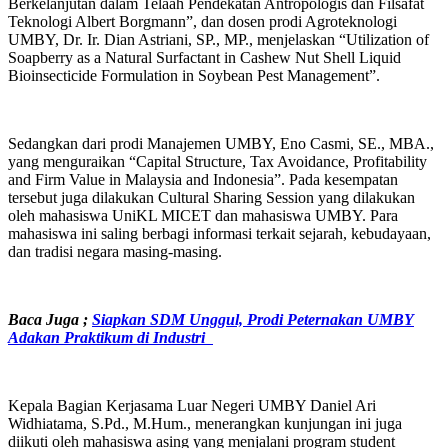
Berkelanjutan dalam Telaah Pendekatan Antropologis dan Filsafat
Teknologi Albert Borgmann”, dan dosen prodi Agroteknologi
UMBY, Dr. Ir. Dian Astriani, SP., MP., menjelaskan “Utilization of
Soapberry as a Natural Surfactant in Cashew Nut Shell Liquid
Bioinsecticide Formulation in Soybean Pest Management”.
Sedangkan dari prodi Manajemen UMBY, Eno Casmi, SE., MBA.,
yang menguraikan “Capital Structure, Tax Avoidance, Profitability
and Firm Value in Malaysia and Indonesia”. Pada kesempatan
tersebut juga dilakukan Cultural Sharing Session yang dilakukan
oleh mahasiswa UniKL MICET dan mahasiswa UMBY. Para
mahasiswa ini saling berbagi informasi terkait sejarah, kebudayaan,
dan tradisi negara masing-masing.
Baca Juga ;
Siapkan SDM Unggul, Prodi Peternakan UMBY
Adakan Praktikum di Industri
Kepala Bagian Kerjasama Luar Negeri UMBY Daniel Ari
Widhiatama, S.Pd., M.Hum., menerangkan kunjungan ini juga
diikuti oleh mahasiswa asing yang menjalani program student