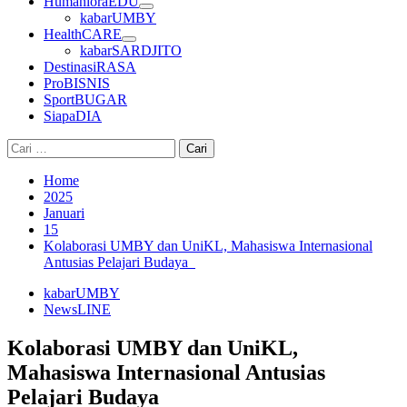
HumanioraEDU
kabarUMBY
HealthCARE
kabarSARDJITO
DestinasiRASA
ProBISNIS
SportBUGAR
SiapaDIA
Cari
untuk:
Home
2025
Januari
15
Kolaborasi UMBY dan UniKL, Mahasiswa Internasional
Antusias Pelajari Budaya
kabarUMBY
NewsLINE
Kolaborasi UMBY dan UniKL,
Mahasiswa Internasional Antusias
Pelajari Budaya