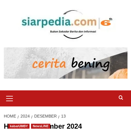
Skip
to
content
Primary
Menu
HOME
2024
DESEMBER
13
Hari:
13 Desember 2024
kabarUMBY
NewsLINE