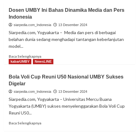
Dosen UMBY Ini Bahas Dinamika Media dan Pers
Indonesia
siarpedia.com_Indonesia
13 Desember 2024
Siarpedia.com, Yogyakarta – Media dan pers di berbagai
belahan dunia sedang menghadapi tantangan keberlanjutan
model...
Read
Baca Selengkapnya
more
kabarUMBY
NewsLINE
about
Dosen
Bola Voli Cup Reuni U50 Nasional UMBY Sukses
UMBY
Digelar
Ini
Bahas
siarpedia.com_Indonesia
13 Desember 2024
Dinamika
Siarpedia.com, Yogyakarta – Universitas Mercu Buana
Media
Yogyakarta (UMBY) sukses menyelenggarakan Bola Voli Cup
dan
Reuni U50...
Pers
Indonesia
Read
Baca Selengkapnya
more
about