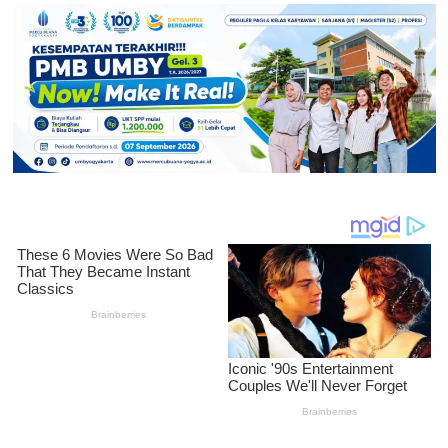
Bola
Voli
Cup
Reuni
U50
Nasional
UMBY
Sukses
Digelar