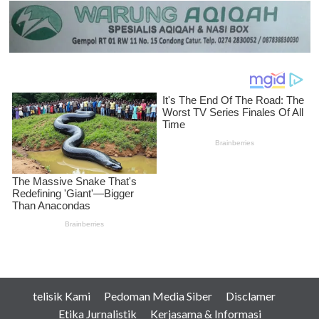
telisik Kami
Pedoman Media Siber
Disclamer
Etika Jurnalistik
Kerjasama & Informasi