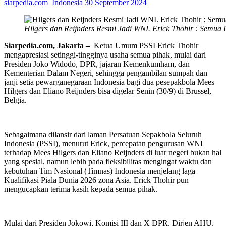
siarpedia.com_Indonesia
30 September 2024
Hilgers dan Reijnders Resmi Jadi WNI. Erick Thohir : Semua
Siarpedia.com,
J
akarta –
Ketua Umum PSSI Erick Thohir
mengapresiasi setinggi-tingginya usaha semua pihak, mulai dari
Presiden Joko Widodo, DPR, jajaran Kemenkumham, dan
Kementerian Dalam Negeri, sehingga pengambilan sumpah dan
janji setia pewarganegaraan Indonesia bagi dua pesepakbola Mees
Hilgers dan Eliano Reijnders bisa digelar Senin (30/9) di Brussel,
Belgia.
Sebagaimana dilansir dari laman Persatuan Sepakbola Seluruh
Indonesia (PSSI), menurut Erick, percepatan pengurusan WNI
terhadap Mees Hilgers dan Eliano Reijnders di luar negeri bukan hal
yang spesial, namun lebih pada fleksibilitas mengingat waktu dan
kebutuhan Tim Nasional (Timnas) Indonesia menjelang laga
Kualifikasi Piala Dunia 2026 zona Asia. Erick Thohir pun
mengucapkan terima kasih kepada semua pihak.
Mulai dari Presiden Jokowi, Komisi III dan X DPR, Dirjen AHU,