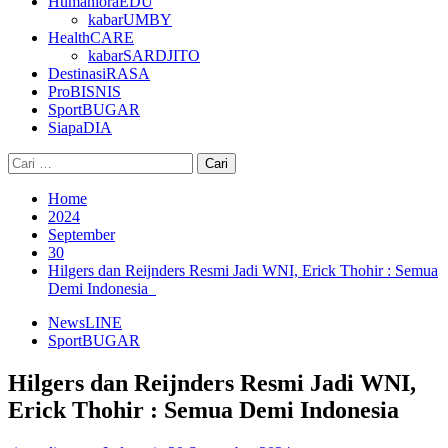
HumanioraEDU
kabarUMBY
HealthCARE
kabarSARDJITO
DestinasiRASA
ProBISNIS
SportBUGAR
SiapaDIA
Cari
untuk:
Home
2024
September
30
Hilgers dan Reijnders Resmi Jadi WNI, Erick Thohir : Semua
Demi Indonesia
NewsLINE
SportBUGAR
Hilgers dan Reijnders Resmi Jadi WNI,
Erick Thohir : Semua Demi Indonesia