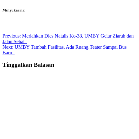
Menyukai ini:
Post
Previous:
Meriahkan Dies Natalis Ke-38, UMBY Gelar Ziarah dan
Jalan Sehat
navigation
Next:
UMBY Tambah Fasilitas, Ada Ruang Teater Sampai Bus
Baru
Tinggalkan Balasan