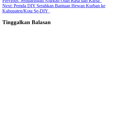
Post
Previous:
Jemparingan Ajarkan Olah Rasa dan Karsa
Next:
Pemda DIY Serahkan Bantuan Hewan Kurban ke
navigation
Kabupaten/Kota Se-DIY
Tinggalkan Balasan