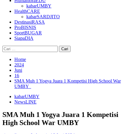
HumanioraEDU
kabarUMBY
HealthCARE
kabarSARDJITO
DestinasiRASA
ProBISNIS
SportBUGAR
SiapaDIA
Cari
untuk:
Home
2024
Juni
16
SMA Muh 1 Yogya Juara 1 Kompetisi High School War
UMBY
kabarUMBY
NewsLINE
SMA Muh 1 Yogya Juara 1 Kompetisi
High School War UMBY