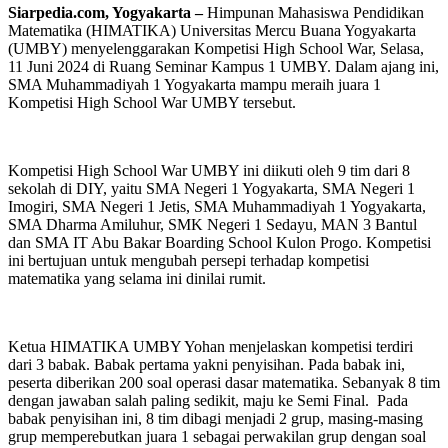
Siarpedia.com, Yogyakarta –
Himpunan Mahasiswa Pendidikan
Matematika (HIMATIKA) Universitas Mercu Buana Yogyakarta
(UMBY) menyelenggarakan Kompetisi High School War, Selasa,
11 Juni 2024 di Ruang Seminar Kampus 1 UMBY. Dalam ajang ini,
SMA Muhammadiyah 1 Yogyakarta mampu meraih juara 1
Kompetisi High School War UMBY tersebut.
Kompetisi High School War UMBY ini diikuti oleh 9 tim dari 8
sekolah di DIY, yaitu SMA Negeri 1 Yogyakarta, SMA Negeri 1
Imogiri, SMA Negeri 1 Jetis, SMA Muhammadiyah 1 Yogyakarta,
SMA Dharma Amiluhur, SMK Negeri 1 Sedayu, MAN 3 Bantul
dan SMA IT Abu Bakar Boarding School Kulon Progo. Kompetisi
ini bertujuan untuk mengubah persepi terhadap kompetisi
matematika yang selama ini dinilai rumit.
Ketua HIMATIKA UMBY Yohan menjelaskan kompetisi terdiri
dari 3 babak. Babak pertama yakni penyisihan. Pada babak ini,
peserta diberikan 200 soal operasi dasar matematika. Sebanyak 8 tim
dengan jawaban salah paling sedikit, maju ke Semi Final. Pada
babak penyisihan ini, 8 tim dibagi menjadi 2 grup, masing-masing
grup memperebutkan juara 1 sebagai perwakilan grup dengan soal