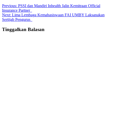
Post
Previous:
PSSI dan Mandiri Inhealth Jalin Kemitraan Official
Insurance Partner
navigation
Next:
Lima Lembaga Kemahasiswaan FAI UMBY Laksanakan
Sertijab Pengurus
Tinggalkan Balasan