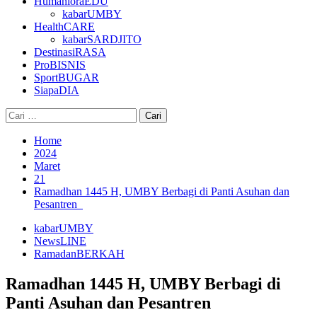
HumanioraEDU
kabarUMBY
HealthCARE
kabarSARDJITO
DestinasiRASA
ProBISNIS
SportBUGAR
SiapaDIA
Cari
untuk:
Home
2024
Maret
21
Ramadhan 1445 H, UMBY Berbagi di Panti Asuhan dan
Pesantren
kabarUMBY
NewsLINE
RamadanBERKAH
Ramadhan 1445 H, UMBY Berbagi di
Panti Asuhan dan Pesantren