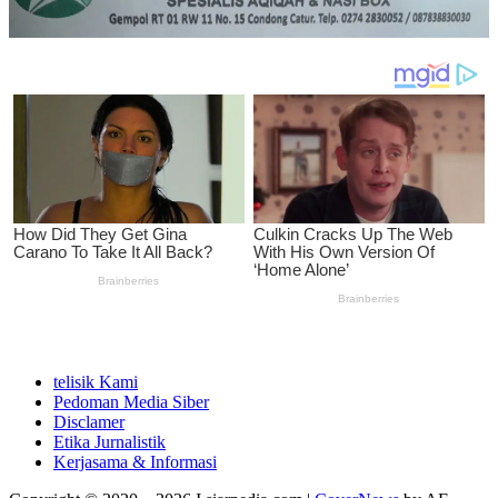
telisik Kami
Pedoman Media Siber
Disclamer
Etika Jurnalistik
Kerjasama & Informasi