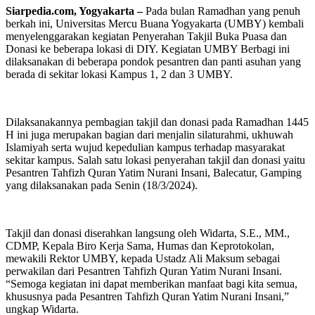
Siarpedia.com, Yogyakarta –
Pada bulan Ramadhan yang penuh
berkah ini, Universitas Mercu Buana Yogyakarta (UMBY) kembali
menyelenggarakan kegiatan Penyerahan Takjil Buka Puasa dan
Donasi ke beberapa lokasi di DIY. Kegiatan UMBY Berbagi ini
dilaksanakan di beberapa pondok pesantren dan panti asuhan yang
berada di sekitar lokasi Kampus 1, 2 dan 3 UMBY.
Dilaksanakannya pembagian takjil dan donasi pada Ramadhan 1445
H ini juga merupakan bagian dari menjalin silaturahmi, ukhuwah
Islamiyah serta wujud kepedulian kampus terhadap masyarakat
sekitar kampus. Salah satu lokasi penyerahan takjil dan donasi yaitu
Pesantren Tahfizh Quran Yatim Nurani Insani, Balecatur, Gamping
yang dilaksanakan pada Senin (18/3/2024).
Takjil dan donasi diserahkan langsung oleh Widarta, S.E., MM.,
CDMP, Kepala Biro Kerja Sama, Humas dan Keprotokolan,
mewakili Rektor UMBY, kepada Ustadz Ali Maksum sebagai
perwakilan dari Pesantren Tahfizh Quran Yatim Nurani Insani.
“Semoga kegiatan ini dapat memberikan manfaat bagi kita semua,
khususnya pada Pesantren Tahfizh Quran Yatim Nurani Insani,”
ungkap Widarta.