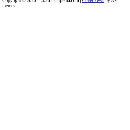
Copyright © 2020 – 2026 I siarpedia.com
|
CoverNews
by AF
themes.