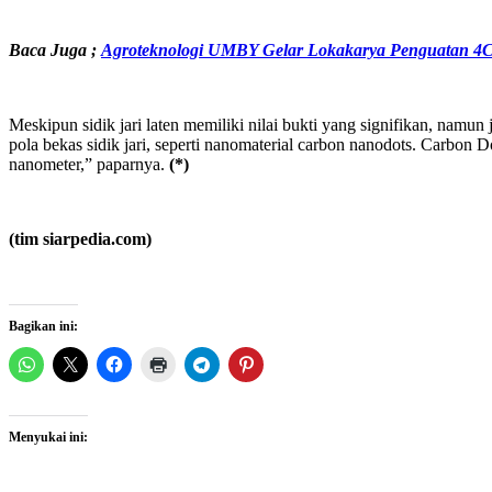
Baca Juga ;
Agroteknologi UMBY Gelar Lokakarya Penguatan 4C 
Meskipun sidik jari laten memiliki nilai bukti yang signifikan, namun 
pola bekas sidik jari, seperti nanomaterial carbon nanodots. Carbon
nanometer,” paparnya.
(*)
(tim siarpedia.com)
Bagikan ini:
Menyukai ini: