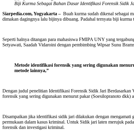
Biji Kurma Sebagai Bahan Dasar Identifikasi Forensik Sidik Ja
Siarpedia.com, Yogyakarta –
Buah kurma sudah dikenal sebagai ma
dimakan dagingnya lalu bijinya dibuang. Padahal ternyata biji kurma 
Seperti halnya ditangan para mahasiswa FMIPA UNY yang tergabung d
Setyawati, Saadah Vidaroini dengan pembimbing Wipsar Sunu Brams Dw
Metode identifikasi forensik yang sering digunakan menur
metode lainnya
,”
Dengan judul penelitian Identifikasi Forensik Sidik Jari Berdasarka
forensik yang sering digunakan menurut pakar (Soesilopranoto dkk) a
Disampaikan jika identifikasi sidik jari dilakukan dengan mengamati g
permukaan dalam kasus kriminal. Untuk Sidik jari laten merujuk pada si
forensik dan investigasi kriminal.