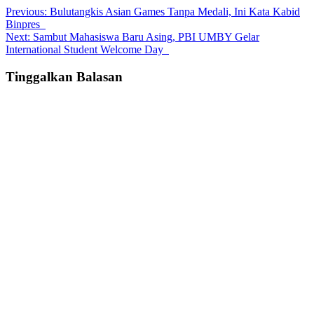
Post
Previous:
Bulutangkis Asian Games Tanpa Medali, Ini Kata Kabid
Binpres
navigation
Next:
Sambut Mahasiswa Baru Asing, PBI UMBY Gelar
International Student Welcome Day
Tinggalkan Balasan