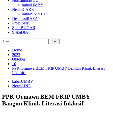
HumanioraEDU
kabarUMBY
HealthCARE
kabarSARDJITO
DestinasiRASA
ProBISNIS
SportBUGAR
SiapaDIA
Cari
untuk:
Home
2023
Oktober
10
PPK Ormawa BEM FKIP UMBY Bangun Klinik Literasi
Inklusif
kabarUMBY
NewsLINE
PPK Ormawa BEM FKIP UMBY
Bangun Klinik Literasi Inklusif