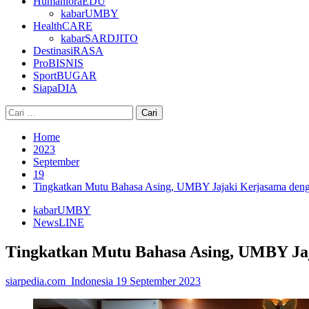
HumanioraEDU
kabarUMBY
HealthCARE
kabarSARDJITO
DestinasiRASA
ProBISNIS
SportBUGAR
SiapaDIA
Cari
untuk:
Home
2023
September
19
Tingkatkan Mutu Bahasa Asing, UMBY Jajaki Kerjasama denga
kabarUMBY
NewsLINE
Tingkatkan Mutu Bahasa Asing, UMBY Jaj
siarpedia.com_Indonesia
19 September 2023