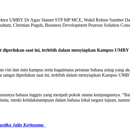
ri Rektor UMBY Dr Agus Slamet STP MP MCE, Wakil Rektor Sumbe
ltant, Christian Puguh, Business Development Pearson Solution Consu
diperlukan saat ini
,
terlebih dalam menyiapkan Kampus UMBY be
 visi dan misi kampus serta bagaimana peranan bahasa asing yang akan
 sangat diperlukan saat ini, terlebih dalam menyiapkan Kampus UMBY
usnya bahasa inggris yang menjadi pokok utama kunjungannya. “Bahas
dunia, meski ketidakmampuan dalam bahasa lokal negara tujuan, nam
stika Jalin Kerjasama