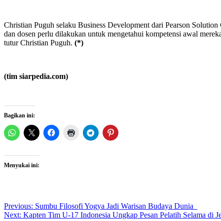
Christian Puguh selaku Business Development dari Pearson Solutio
dan dosen perlu dilakukan untuk mengetahui kompetensi awal mereka
tutur Christian Puguh.
(*)
(tim siarpedia.com)
Bagikan ini:
Menyukai ini:
Post
Previous:
Sumbu Filosofi Yogya Jadi Warisan Budaya Dunia
Next:
Kapten Tim U-17 Indonesia Ungkap Pesan Pelatih Selama di 
navigation