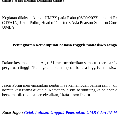
bahasa asing melalui pelatihan bahasa.
Kegiatan dilaksanakan di UMBY pada Rabu (06/09/2023) dihadi
CTFAIA, Jason Polim, Head of Cluster 3 Asia Pearson Solution Consu
UMBY.
Peningkatan kemampuan bahasa Inggris mahasiswa sangat 
Dalam kesempatan ini, Agus Slamet memberikan sambutan serta arahan
perguruan tinggi. “Peningkatan kemampuan bahasa Inggris mahasiswa
Jason Polim menyampaikan pentingnya kemampuan bahasa asing, khus
komunikasi utama di dunia. Kemanapun kita berkunjung ke belahan 
berkomunikasi dapat terselesaikan,” kata Jason Polim.
Baca Juga ;
Cetak Lulusan Unggul, Peternakan UMBY dan PT Mu