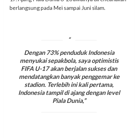
berlangsung pada Mei sampai Juni silam.
Dengan 73% penduduk Indonesia
menyukai sepakbola, saya optimistis
FIFA U-17 akan berjalan sukses dan
mendatangkan banyak penggemar ke
stadion. Terlebih ini kali pertama,
Indonesia tampil di ajang dengan level
Piala Dunia,”