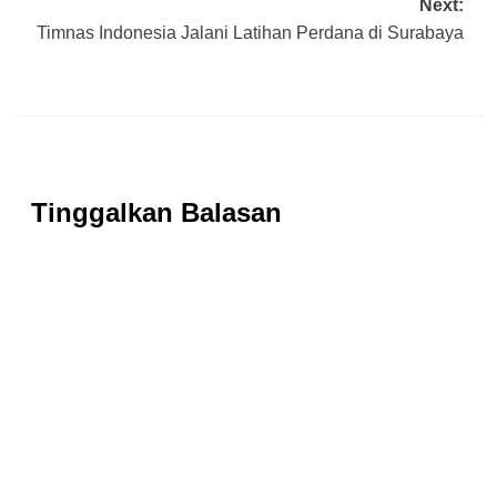
Next:
Timnas Indonesia Jalani Latihan Perdana di Surabaya
Tinggalkan Balasan