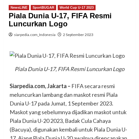
NewsLINE
SportBUGAR
World Cup U-17 2023
Piala Dunia U-17, FIFA Resmi
Luncurkan Logo
siarpedia.com_Indonesia
2 September 2023
Piala Dunia U-17, FIFA Resmi Luncurkan Logo
Siarpedia.com, Jakarta –
FIFA secara resmi
meluncurkan lambang dan maskot resmi Piala
Dunia U-17 pada Jumat, 1 September 2023.
Maskot yang sebelumnya dijadikan maskot untuk
Piala Dunia U-20 2023, Badak Cula Cahaya
(Bacuya), digunakan kembali untuk Piala Dunia U-
17. Ajang Piala Dunia U-20 awalnya direncanakan