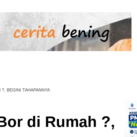
thCARE
DestinasiRASA
ProBISNIS
SportBUGAR
 ?, BEGINI TAHAPANNYA
Bor di Rumah ?,