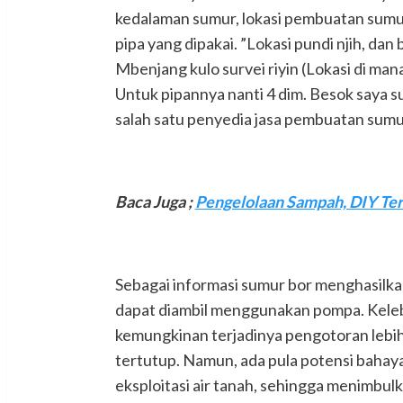
kedalaman sumur, lokasi pembuatan sumur
pipa yang dipakai. ”Lokasi pundi njih, dan
Mbenjang kulo survei riyin (Lokasi di ma
Untuk pipannya nanti 4 dim. Besok saya s
salah satu penyedia jasa pembuatan sumur
Baca Juga ;
Pengelolaan Sampah, DIY Te
Sebagai informasi sumur bor menghasilkan
dapat diambil menggunakan pompa. Keleb
kemungkinan terjadinya pengotoran lebih 
tertutup. Namun, ada pula potensi bahay
eksploitasi air tanah, sehingga menimbulk