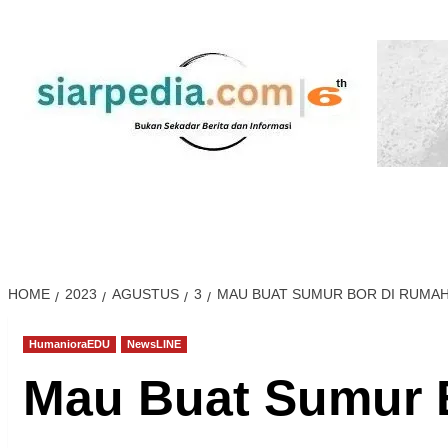
Skip
to
content
NewsLINE
JogjaLIFE
HumanioraEDU
Heal
HOME
2023
AGUSTUS
3
MAU BUAT SUMUR BOR DI RUMAH
HumanioraEDU
NewsLINE
Mau Buat Sumur 