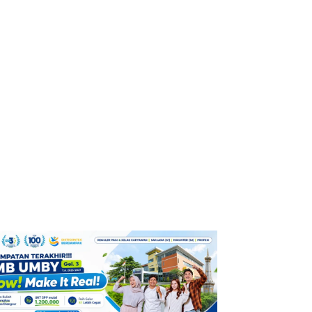
SiapaDIA