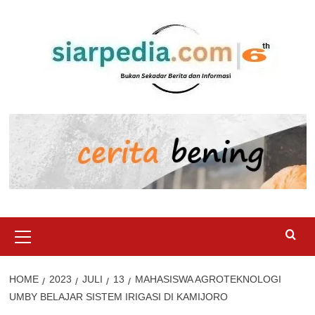
Skip
to
content
Primary
Menu
HOME
2023
JULI
13
MAHASISWA AGROTEKNOLOGI
UMBY BELAJAR SISTEM IRIGASI DI KAMIJORO