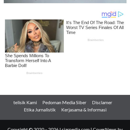
telisik Kami
Pedoman Media Siber
Disclamer
Etika Jurnalistik
Kerjasama & Informasi
Copyright © 2020 – 2026 I siarpedia.com
|
CoverNews
by