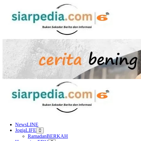
Skip
to
content
Primary
Menu
NewsLINE
JogjaLIFE
RamadanBERKAH