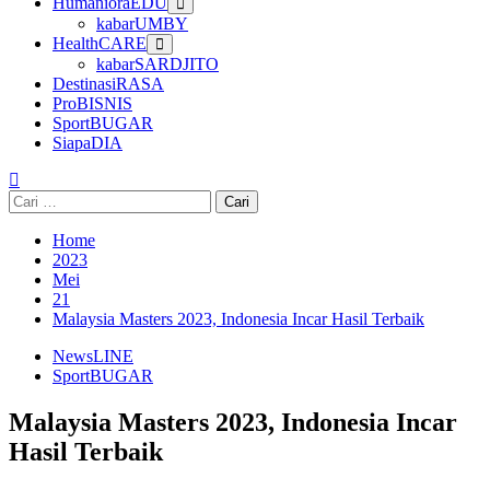
HumanioraEDU
kabarUMBY
HealthCARE
kabarSARDJITO
DestinasiRASA
ProBISNIS
SportBUGAR
SiapaDIA
Cari
untuk:
Home
2023
Mei
21
Malaysia Masters 2023, Indonesia Incar Hasil Terbaik
NewsLINE
SportBUGAR
Malaysia Masters 2023, Indonesia Incar
Hasil Terbaik