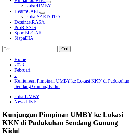
HumanioraEDU
kabarUMBY
HealthCARE
kabarSARDJITO
DestinasiRASA
ProBISNIS
SportBUGAR
SiapaDIA
Cari
untuk:
Home
2023
Februari
7
Kunjungan Pimpinan UMBY ke Lokasi KKN di Padukuhan
Sendang Gunung Kidul
kabarUMBY
NewsLINE
Kunjungan Pimpinan UMBY ke Lokasi
KKN di Padukuhan Sendang Gunung
Kidul