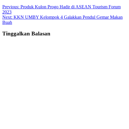
Post
Previous:
Produk Kulon Progo Hadir di ASEAN Tourism Forum
2023
navigation
Next:
KKN UMBY Kelompok 4 Galakkan Pendul Gemar Makan
Buah
Tinggalkan Balasan