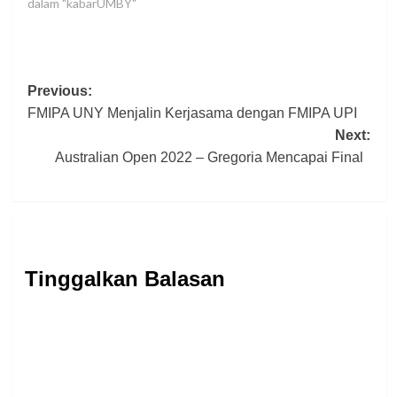
dalam "kabarUMBY"
Post
Previous:
FMIPA UNY Menjalin Kerjasama dengan FMIPA UPI
navigation
Next:
Australian Open 2022 – Gregoria Mencapai Final
Tinggalkan Balasan