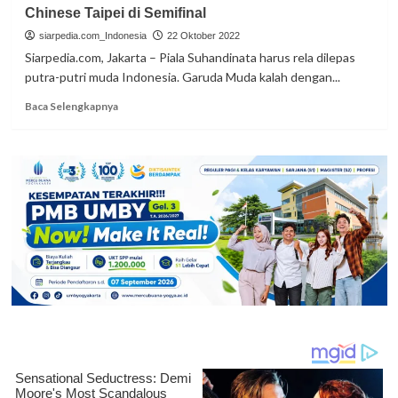
Chinese Taipei di Semifinal
Juara
Terbanyak
siarpedia.com_Indonesia
22 Oktober 2022
di
Siarpedia.com, Jakarta – Piala Suhandinata harus rela dilepas
PKM
putra-putri muda Indonesia. Garuda Muda kalah dengan...
AMLI
2022
Read
Baca Selengkapnya
more
about
Piala
Suhandinata
2022,
Garuda
Muda
Kalah
dari
Chinese
Taipei
di
Semifinal