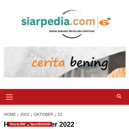
Skip
to
content
Primary
Menu
HOME
2022
OKTOBER
22
Hari:
22 Oktober 2022
NewsLINE
SportBUGAR