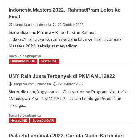
Indonesia Masters 2022, Rahmat/Pram Lolos ke
Final
siarpedia.com_Indonesia
22 Oktober 2022
Siarpedia.com, Malang – Keberhasilan Rahmat
Hidayat/Pramudya Kusumawardana lolos ke final Indonesia
Masters 2022, sekaligus menjadikan...
Read
Baca Selengkapnya
more
HumanioraEDU
NewsLINE
about
Indonesia
UNY Raih Juara Terbanyak di PKM AMLI 2022
Masters
2022,
siarpedia.com_Indonesia
22 Oktober 2022
Rahmat/Pram
Siarpedia.com, Yogyakarta – Gelaran lomba Program Kreativitas
Lolos
Mahasiswa Asosiasi MIPA LPTK atau Lembaga Pendidikan
ke
Tenaga...
Final
Read
Baca Selengkapnya
more
NewsLINE
SportBUGAR
about
UNY
Piala Suhandinata 2022, Garuda Muda Kalah dari
Raih