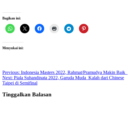
Bagikan ini:
Menyukai ini:
Post
Previous:
Indonesia Masters 2022, Rahmat/Pramudya Makin Baik
Next:
Piala Suhandinata 2022, Garuda Muda Kalah dari Chinese
navigation
Taipei di Semifinal
Tinggalkan Balasan