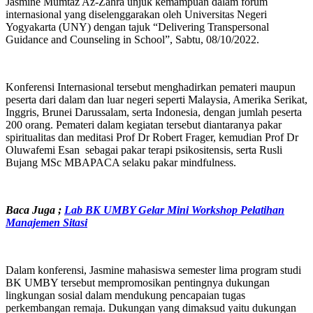
Jasmine Mumtaz Az-Zahra unjuk kemampuan dalam forum
internasional yang diselenggarakan oleh Universitas Negeri
Yogyakarta (UNY) dengan tajuk “Delivering Transpersonal
Guidance and Counseling in School”, Sabtu, 08/10/2022.
Konferensi Internasional tersebut menghadirkan pemateri maupun
peserta dari dalam dan luar negeri seperti Malaysia, Amerika Serikat,
Inggris, Brunei Darussalam, serta Indonesia, dengan jumlah peserta
200 orang. Pemateri dalam kegiatan tersebut diantaranya pakar
spiritualitas dan meditasi Prof Dr Robert Frager, kemudian Prof Dr
Oluwafemi Esan sebagai pakar terapi psikositensis, serta Rusli
Bujang MSc MBAPACA selaku pakar mindfulness.
Baca Juga ;
Lab BK UMBY Gelar Mini Workshop Pelatihan
Manajemen Sitasi
Dalam konferensi, Jasmine mahasiswa semester lima program studi
BK UMBY tersebut mempromosikan pentingnya dukungan
lingkungan sosial dalam mendukung pencapaian tugas
perkembangan remaja. Dukungan yang dimaksud yaitu dukungan