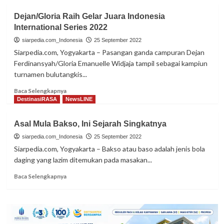
Dejan/Gloria Raih Gelar Juara Indonesia
International Series 2022
siarpedia.com_Indonesia
25 September 2022
Siarpedia.com, Yogyakarta – Pasangan ganda campuran Dejan
Ferdinansyah/Gloria Emanuelle Widjaja tampil sebagai kampiun
turnamen bulutangkis...
Read
Baca Selengkapnya
more
DestinasiRASA
NewsLINE
about
Dejan/Gloria
Asal Mula Bakso, Ini Sejarah Singkatnya
Raih
Gelar
siarpedia.com_Indonesia
25 September 2022
Juara
Siarpedia.com, Yogyakarta – Bakso atau baso adalah jenis bola
Indonesia
daging yang lazim ditemukan pada masakan...
International
Series
Read
Baca Selengkapnya
2022
more
about
Asal
Mula
Bakso,