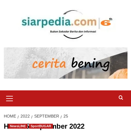
Skip
to
content
Primary
Menu
HOME
2022
SEPTEMBER
25
Hari:
25 September 2022
NewsLINE
SportBUGAR