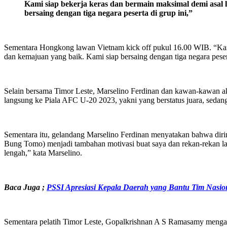
Kami siap bekerja keras dan bermain maksimal demi asal
bersaing dengan tiga negara peserta di grup ini,”
Sementara Hongkong lawan Vietnam kick off pukul 16.00 WIB. “Kami
dan kemajuan yang baik. Kami siap bersaing dengan tiga negara peser
Selain bersama Timor Leste, Marselino Ferdinan dan kawan-kawan 
langsung ke Piala AFC U-20 2023, yakni yang berstatus juara, sedang
Sementara itu, gelandang Marselino Ferdinan menyatakan bahwa diriny
Bung Tomo) menjadi tambahan motivasi buat saya dan rekan-rekan 
lengah,” kata Marselino.
Baca Juga
;
PSSI Apresiasi Kepala Daerah yang Bantu Tim Nas
Sementara pelatih Timor Leste, Gopalkrishnan A S Ramasamy mengatak