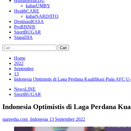
HumanioraEDU
kabarUMBY
HealthCARE
kabarSARDJITO
DestinasiRASA
ProBISNIS
SportBUGAR
SiapaDIA
Cari
untuk:
Home
2022
September
13
Indonesia Optimistis di Laga Perdana Kualifikasi Piala AFC U
NewsLINE
SportBUGAR
Indonesia Optimistis di Laga Perdana Kua
siarpedia.com_Indonesia
13 September 2022