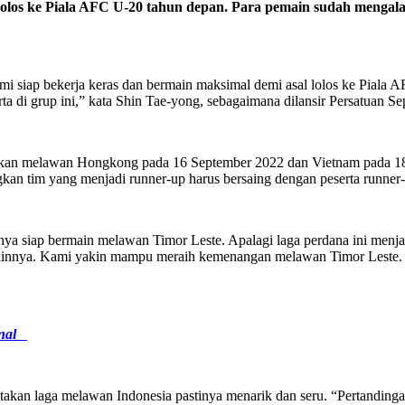
 lolos ke Piala AFC U-20 tahun depan. Para pemain sudah menga
 siap bekerja keras dan bermain maksimal demi asal lolos ke Piala
ta di grup ini,” kata Shin Tae-yong, sebagaimana dilansir Persatuan S
akan melawan Hongkong pada 16 September 2022 dan Vietnam pada 18 
kan tim yang menjadi runner-up harus bersaing dengan peserta runner-
a siap bermain melawan Timor Leste. Apalagi laga perdana ini menjadi
lainnya. Kami yakin mampu meraih kemenangan melawan Timor Leste. 
ional
an laga melawan Indonesia pastinya menarik dan seru. “Pertandingan 