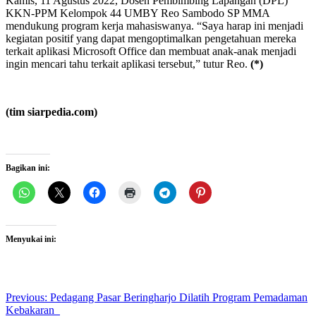
Kamis, 11 Agustus 2022, Dosen Pembimbing Lapangan (DPL)
KKN-PPM Kelompok 44 UMBY Reo Sambodo SP MMA
mendukung program kerja mahasiswanya. “Saya harap ini menjadi
kegiatan positif yang dapat mengoptimalkan pengetahuan mereka
terkait aplikasi Microsoft Office dan membuat anak-anak menjadi
ingin mencari tahu terkait aplikasi tersebut,” tutur Reo.
(*)
(tim siarpedia.com)
Bagikan ini:
Menyukai ini:
Post
Previous:
Pedagang Pasar Beringharjo Dilatih Program Pemadaman
Kebakaran