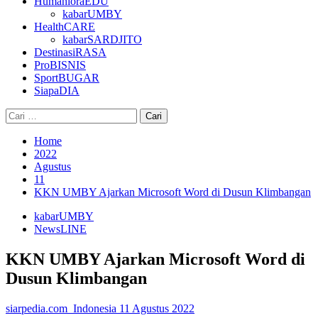
HumanioraEDU
kabarUMBY
HealthCARE
kabarSARDJITO
DestinasiRASA
ProBISNIS
SportBUGAR
SiapaDIA
Cari
untuk:
Home
2022
Agustus
11
KKN UMBY Ajarkan Microsoft Word di Dusun Klimbangan
kabarUMBY
NewsLINE
KKN UMBY Ajarkan Microsoft Word di
Dusun Klimbangan
siarpedia.com_Indonesia
11 Agustus 2022