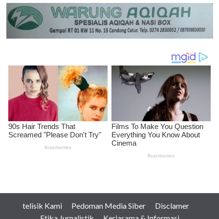
telisik Kami
Pedoman Media Siber
Disclamer
Etika Jurnalistik
Kerjasama & Informasi