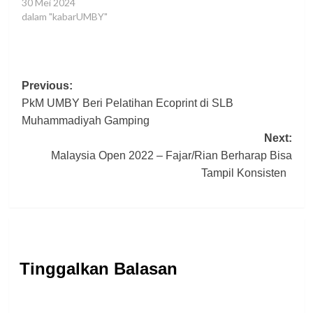
30 Mei 2024
dalam "kabarUMBY"
Post
Previous:
PkM UMBY Beri Pelatihan Ecoprint di SLB
navigation
Muhammadiyah Gamping
Next:
Malaysia Open 2022 – Fajar/Rian Berharap Bisa
Tampil Konsisten
Tinggalkan Balasan