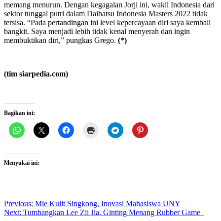
memang menurun. Dengan kegagalan Jorji ini, wakil Indonesia dari
sektor tunggal putri dalam Daihatsu Indonesia Masters 2022 tidak
tersisa. “Pada pertandingan ini level kepercayaan diri saya kembali
bangkit. Saya menjadi lebih tidak kenal menyerah dan ingin
membuktikan diri,” pungkas Grego.
(*)
(tim siarpedia.com)
Bagikan ini:
Menyukai ini:
Post
Previous:
Mie Kulit Singkong, Inovasi Mahasiswa UNY
Next:
Tumbangkan Lee Zii Jia, Ginting Menang Rubber Game
navigation