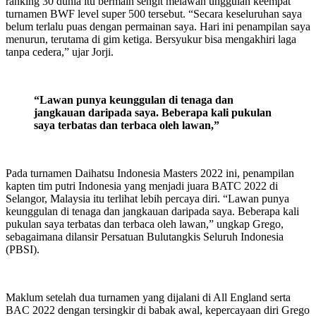
ranking 30 dunia itu bermain sengit melawan unggulan keempat
turnamen BWF level super 500 tersebut. “Secara keseluruhan saya
belum terlalu puas dengan permainan saya. Hari ini penampilan saya
menurun, terutama di gim ketiga. Bersyukur bisa mengakhiri laga
tanpa cedera,” ujar Jorji.
“Lawan punya keunggulan di tenaga dan
jangkauan daripada saya. Beberapa kali pukulan
saya terbatas dan terbaca oleh lawan,”
Pada turnamen Daihatsu Indonesia Masters 2022 ini, penampilan
kapten tim putri Indonesia yang menjadi juara BATC 2022 di
Selangor, Malaysia itu terlihat lebih percaya diri. “Lawan punya
keunggulan di tenaga dan jangkauan daripada saya. Beberapa kali
pukulan saya terbatas dan terbaca oleh lawan,” ungkap Grego,
sebagaimana dilansir Persatuan Bulutangkis Seluruh Indonesia
(PBSI).
Maklum setelah dua turnamen yang dijalani di All England serta
BAC 2022 dengan tersingkir di babak awal, kepercayaan diri Grego