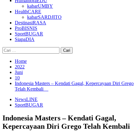
HumanioraEDU
kabarUMBY
HealthCARE
kabarSARDJITO
DestinasiRASA
ProBISNIS
SportBUGAR
SiapaDIA
Cari
untuk:
Home
2022
Juni
10
Indonesia Masters – Kendati Gagal, Kepercayaan Diri Grego
Telah Kembali
NewsLINE
SportBUGAR
Indonesia Masters – Kendati Gagal,
Kepercayaan Diri Grego Telah Kembali