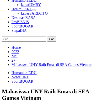
HumanioraEDU
kabarUMBY
HealthCARE
kabarSARDJITO
DestinasiRASA
ProBISNIS
SportBUGAR
SiapaDIA
Cari
untuk:
Home
2022
Mei
27
Mahasiswa UNY Raih Emas di SEA Games Vietnam
HumanioraEDU
NewsLINE
SportBUGAR
Mahasiswa UNY Raih Emas di SEA
Games Vietnam