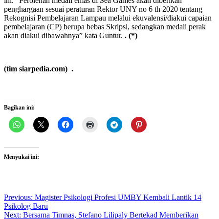
ini. “Perolehan medali emas di Sea Games akan diberikan
penghargaan sesuai peraturan Rektor UNY no 6 th 2020 tentang
Rekognisi Pembelajaran Lampau melalui ekuvalensi/diakui capaian
pembelajaran (CP) berupa bebas Skripsi, sedangkan medali perak
akan diakui dibawahnya” kata Guntur.
. (*)
(tim siarpedia.com) .
Bagikan ini:
Menyukai ini:
Post
Previous:
Magister Psikologi Profesi UMBY Kembali Lantik 14
Psikolog Baru
navigation
Next:
Bersama Timnas, Stefano Lilipaly Bertekad Memberikan