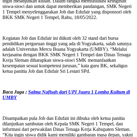
ingin melanjutkan kuliah. Dalam rangka memfasilitasi keinginan
siswa-siswi dan untuk dapat memberikan pandangan, SMK Negeri
1 Tempel menyelenggarakan Job dan Edufair yang disponsori oleh
BKK SMK Negeri 1 Tempel, Rabu, 18/05/2022.
Kegiatan Job dan Edufair ini diikuti oleh 32 stand dari bursa
pendidikan perguruan tinggi yang ada di Yogyakarta, salah satunya
adalah Universitas Mercu Buana Yogyakarta (UMBY). “Melalui
kerjasama dengan BKK SMK Negeri 1 Tempel dan Dinas Tenaga
Kerja Sleman diharapkan siswa-siswi SMK memanfaatkan
kesempatan sesuai kompetensi jurusan,” kata guru BK, sekaligus
ketua panitia Job dan Edufair Sri Lestari SPd.
Baca Juga
;
Salma Nafisah dari UPI Juara 1 Lomba Kultum di
UMBY
Disampaikan pula Job dan Edufair ini dibuka oleh ketua panitia
dilanjutkan sambutan oleh Kepala SMK Negeri 1 Tempel, dan
informasi dari perwakilan Dinas Tenaga Kerja Kabupaten Sleman.
“Kita ingin siswa didik kami memiliki gambaran masa depan, yakni