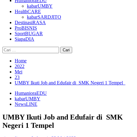
HumanioraEDU
kabarUMBY
HealthCARE
kabarSARDJITO
DestinasiRASA
ProBISNIS
SportBUGAR
SiapaDIA
Cari
untuk:
Home
2022
Mei
23
UMBY Ikuti Job and Edufair di SMK Negeri 1 Tempel
HumanioraEDU
kabarUMBY
NewsLINE
UMBY Ikuti Job and Edufair di SMK
Negeri 1 Tempel