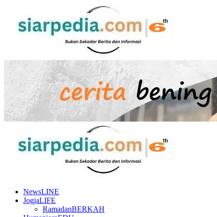
Skip
to
content
Primary
Menu
NewsLINE
JogjaLIFE
RamadanBERKAH