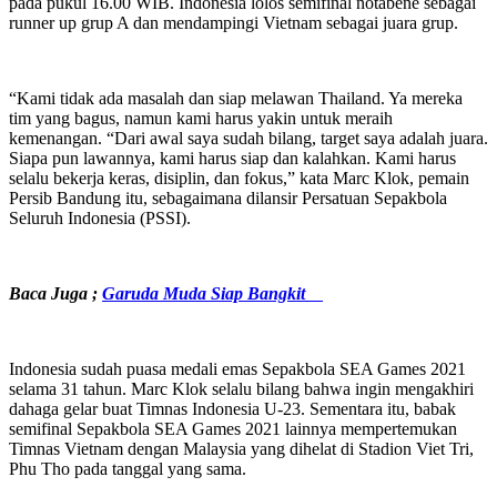
pada pukul 16.00 WIB. Indonesia lolos semifinal notabene sebagai
runner up grup A dan mendampingi Vietnam sebagai juara grup.
“Kami tidak ada masalah dan siap melawan Thailand. Ya mereka
tim yang bagus, namun kami harus yakin untuk meraih
kemenangan. “Dari awal saya sudah bilang, target saya adalah juara.
Siapa pun lawannya, kami harus siap dan kalahkan. Kami harus
selalu bekerja keras, disiplin, dan fokus,” kata Marc Klok, pemain
Persib Bandung itu, sebagaimana dilansir Persatuan Sepakbola
Seluruh Indonesia (PSSI).
Baca Juga
;
Garuda Muda Siap Bangkit
Indonesia sudah puasa medali emas Sepakbola SEA Games 2021
selama 31 tahun. Marc Klok selalu bilang bahwa ingin mengakhiri
dahaga gelar buat Timnas Indonesia U-23. Sementara itu, babak
semifinal Sepakbola SEA Games 2021 lainnya mempertemukan
Timnas Vietnam dengan Malaysia yang dihelat di Stadion Viet Tri,
Phu Tho pada tanggal yang sama.