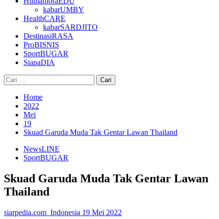
HumanioraEDU
kabarUMBY
HealthCARE
kabarSARDJITO
DestinasiRASA
ProBISNIS
SportBUGAR
SiapaDIA
Cari
untuk:
Home
2022
Mei
19
Skuad Garuda Muda Tak Gentar Lawan Thailand
NewsLINE
SportBUGAR
Skuad Garuda Muda Tak Gentar Lawan
Thailand
siarpedia.com_Indonesia
19 Mei 2022