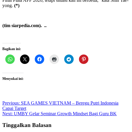
Final Piala AFF 2020, tetapi situasi kali ini berbeda,” kata Shin Tae-
yong.
(*)
(tim siarpedia.com). ..
Bagikan ini:
Menyukai ini:
Post
Previous:
SEA GAMES VIETNAM – Beregu Putri Indonesia
Capai Target
navigation
Next:
UMBY Gelar Seminar Growth Mindset Bagi Guru BK
Tinggalkan Balasan