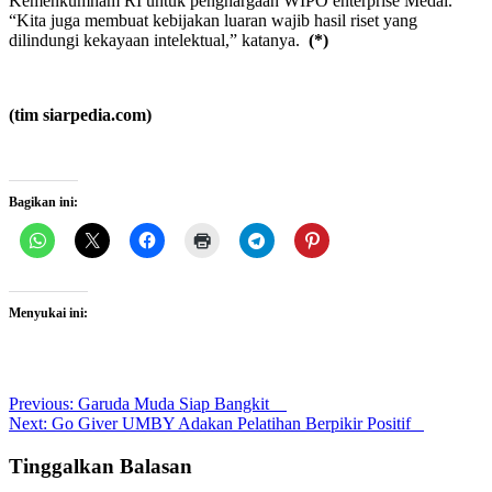
Kemenkumham RI untuk penghargaan WIPO enterprise Medal.
“Kita juga membuat kebijakan luaran wajib hasil riset yang
dilindungi kekayaan intelektual,” katanya.
(*)
(tim siarpedia.com)
Bagikan ini:
Menyukai ini:
Post
Previous:
Garuda Muda Siap Bangkit
Next:
Go Giver UMBY Adakan Pelatihan Berpikir Positif
navigation
Tinggalkan Balasan