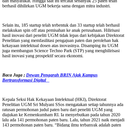
dan masyarakat. Hingga saat ini tercatat sebanyak 25 paten telah
berhasil dihilirkan UGM bekerja sama dengan mitra industri.
Selain itu, 185 startup telah terbentuk dan 33 startup telah berhasil
melakukan spin off atau pemisahan ke anak perusahaan. Hilirisasi
hasil inovasi dari peneliti UGM tidak lepas dari kebijakan Direktorat
Penelitian yang memfasilitasi pengajuan paten dan perolehan hak
kekayaan intelektual dosen atas inovasinya. Disamping itu UGM
juga membangun Science Techno Park (STP) yang menghilirisasi
hasil inovasi yang prospektif secara ekonomi.
Baca Juga ;
Dewan Pengarah BRIN Ajak Kampus
Bertransformasi Digital
Kepala Seksi Hak Kekayaan Intelektual (HKI), Direktorat
Penelitian UGM Sri Mulyani SSos mengatakan setiap tahunnya ada
ratusan permohonan judul paten baru dari peneliti UGM yang
diajukan ke Kemenkumham RI. Ia menyebutkan pada tahun 2020
lalu ada 141 permohonan paten baru. Lalu, tahun 2021 naik menjadi
143 permohonan paten baru. “Bidang ilmu terbanyak adalah paten