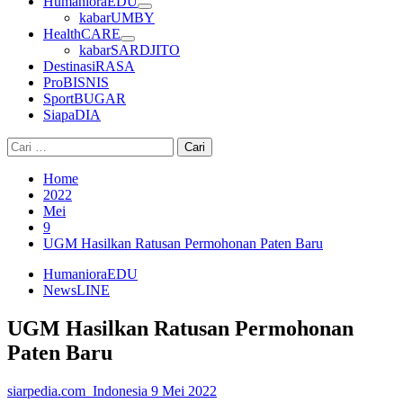
HumanioraEDU
kabarUMBY
HealthCARE
kabarSARDJITO
DestinasiRASA
ProBISNIS
SportBUGAR
SiapaDIA
Cari
untuk:
Home
2022
Mei
9
UGM Hasilkan Ratusan Permohonan Paten Baru
HumanioraEDU
NewsLINE
UGM Hasilkan Ratusan Permohonan
Paten Baru
siarpedia.com_Indonesia
9 Mei 2022