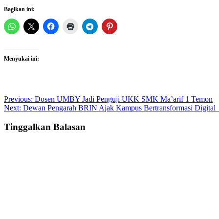
Bagikan ini:
Menyukai ini:
Post
Previous:
Dosen UMBY Jadi Penguji UKK SMK Ma’arif 1 Temon
Next:
Dewan Pengarah BRIN Ajak Kampus Bertransformasi Digita
navigation
Tinggalkan Balasan