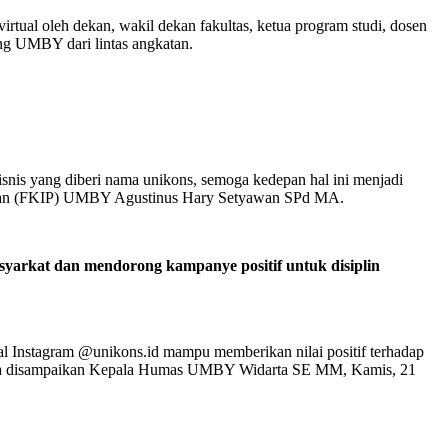
tual oleh dekan, wakil dekan fakultas, ketua program studi, dosen
g UMBY dari lintas angkatan.
is yang diberi nama unikons, semoga kedepan hal ini menjadi
dikan (FKIP) UMBY Agustinus Hary Setyawan SPd MA.
syarkat dan mendorong kampanye positif untuk disiplin
ial Instagram @unikons.id mampu memberikan nilai positif terhadap
imana disampaikan Kepala Humas UMBY Widarta SE MM, Kamis, 21