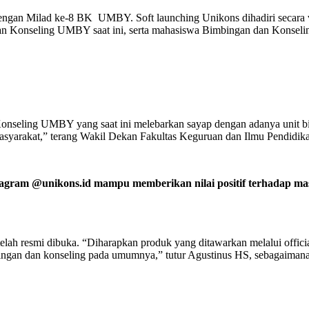
engan Milad ke-8 BK UMBY. Soft launching Unikons dihadiri secara vir
 Konseling UMBY saat ini, serta mahasiswa Bimbingan dan Konselin
seling UMBY yang saat ini melebarkan sayap dengan adanya unit bisn
asyarakat,” terang Wakil Dekan Fakultas Keguruan dan Ilmu Pendi
tagram @unikons.id mampu memberikan nilai positif terhadap ma
telah resmi dibuka. “Diharapkan produk yang ditawarkan melalui offic
imbingan dan konseling pada umumnya,” tutur Agustinus HS, sebaga