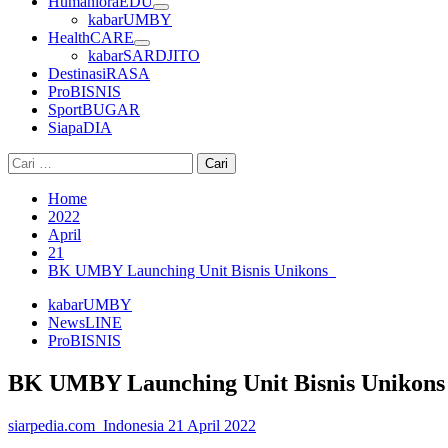
HumanioraEDU
kabarUMBY
HealthCARE
kabarSARDJITO
DestinasiRASA
ProBISNIS
SportBUGAR
SiapaDIA
Cari
untuk:
Home
2022
April
21
BK UMBY Launching Unit Bisnis Unikons
kabarUMBY
NewsLINE
ProBISNIS
BK UMBY Launching Unit Bisnis Unikon
siarpedia.com_Indonesia
21 April 2022