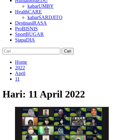
HumanioraEDU
kabarUMBY
HealthCARE
kabarSARDJITO
DestinasiRASA
ProBISNIS
SportBUGAR
SiapaDIA
Cari
untuk:
Home
2022
April
11
Hari:
11 April 2022