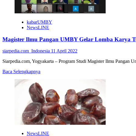
kabarUMBY
NewsLINE
Magister Ilmu Pangan UMBY Gelar Lomba Karya Tu
siarpedia.com_Indonesia
11 April 2022
Siarpedia.com, Yogyakarta – Program Studi Magister Ilmu Pangan 
Read
Baca Selengkapnya
more
about
Magister
Ilmu
Pangan
UMBY
Gelar
Lomba
Karya
Tulis,
Ini
NewsLINE