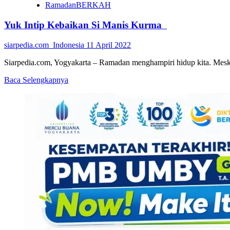
Pemenangnya
RamadanBERKAH
Yuk Intip Kebaikan Si Manis Kurma
siarpedia.com_Indonesia
11 April 2022
Siarpedia.com, Yogyakarta – Ramadan menghampiri hidup kita. Mes
Read
Baca Selengkapnya
more
about
Yuk
Intip
Kebaikan
Si
Manis
Kurma