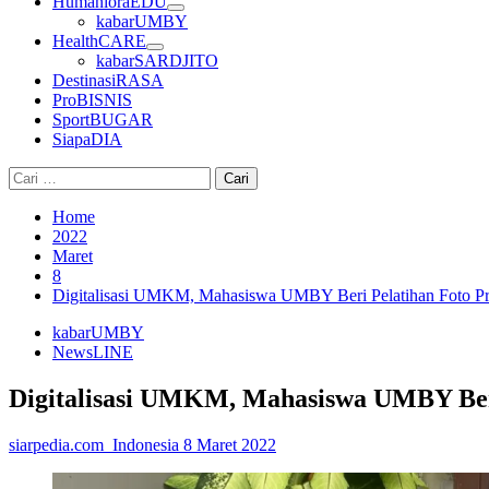
HumanioraEDU
kabarUMBY
HealthCARE
kabarSARDJITO
DestinasiRASA
ProBISNIS
SportBUGAR
SiapaDIA
Cari
untuk:
Home
2022
Maret
8
Digitalisasi UMKM, Mahasiswa UMBY Beri Pelatihan Foto 
kabarUMBY
NewsLINE
Digitalisasi UMKM, Mahasiswa UMBY Ber
siarpedia.com_Indonesia
8 Maret 2022