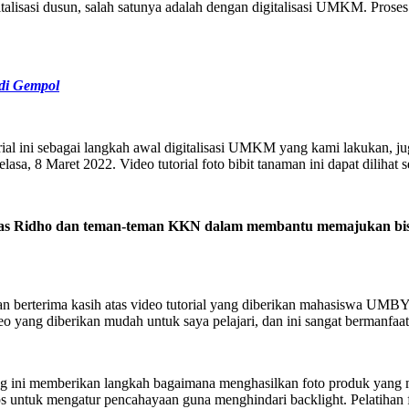
si dusun, salah satunya adalah dengan digitalisasi UMKM. Proses pe
di Gempol
al ini sebagai langkah awal digitalisasi UMKM yang kami lakukan, ju
8 Maret 2022. Video tutorial foto bibit tanaman ini dapat dilihat 
Mas Ridho dan teman-teman KKN dalam membantu memajukan bisnis
berterima kasih atas video tutorial yang diberikan mahasiswa UMBY.
ang diberikan mudah untuk saya pelajari, dan ini sangat bermanfaat
ini memberikan langkah bagaimana menghasilkan foto produk yang men
ps untuk mengatur pencahayaan guna menghindari backlight. Pelatihan 