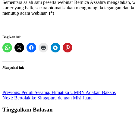
Sementara salah satu peserta webinar Bernica Azzahra mengatakan, 
karier yang baik, secara otomatis akan mengurangi ketegangan dan k
menutup acara webinar.
(*)
Bagikan ini:
Menyukai ini:
Post
Previous:
Peduli Sesama, Himatika UMBY Adakan Baksos
Next:
Bertolak ke Singapura dengan Misi Juara
navigation
Tinggalkan Balasan