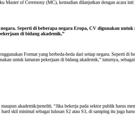
laku Master of Ceremony (MC), kemudian dilanjutkan dengan acara int
negara. Seperti di beberapa negara Eropa, CV digunakan untuk
ekerjaan di bidang akademik,”
ggunakan Format yang berbeda-beda dari setiap negara. Seperti di b
unakan untuk lamaran pekerjaan di bidang akademik,” tuturnya, se
 maupun akademik/peneliti. “Jika bekerja pada sektor publik harus m
 hard skil minimal sebagai lulusan S2 atau S3, di samping itu juga h