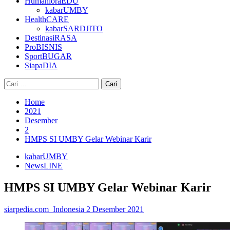
HumanioraEDU
kabarUMBY
HealthCARE
kabarSARDJITO
DestinasiRASA
ProBISNIS
SportBUGAR
SiapaDIA
Cari
untuk:
Home
2021
Desember
2
HMPS SI UMBY Gelar Webinar Karir
kabarUMBY
NewsLINE
HMPS SI UMBY Gelar Webinar Karir
siarpedia.com_Indonesia
2 Desember 2021